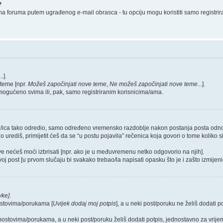
?
ma foruma putem ugrađenog e-mail obrasca - tu opciju mogu koristiti samo registrir
...].
/teme [npr.
Možeš započinjati nove teme
,
Ne možeš započinjati nove teme
...].
omogućeno svima ili, pak, samo registriranim korisnicima/ama.
rator/ica tako odredio, samo određeno vremensko razdoblje nakon postanja posta o
rediš, primijetit ćeš da se “u postu pojavila” rečenica koja govori o tome koliko si 
ove nećeš moći izbrisati [npr. ako je u međuvremenu netko odgovorio na njih].
oj post [u prvom slučaju bi svakako trebao/la napisati opasku što je i zašto izmijenio
vke]
.
postovima/porukama [
Uvijek dodaj moj potpis
], a u neki post/poruku ne želiš dodati
m postovima/porukama, a u neki post/poruku želiš dodati potpis, jednostavno za vri