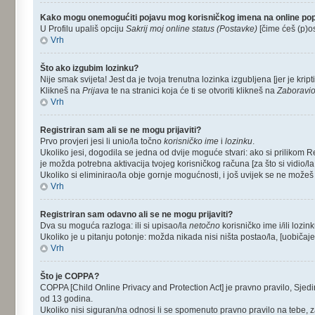
Kako mogu onemogućiti pojavu mog korisničkog imena na online po
U Profilu upališ opciju
Sakrij moj online status (Postavke)
[čime ćeš (p)ost
Vrh
Što ako izgubim lozinku?
Nije smak svijeta! Jest da je tvoja trenutna lozinka izgubljena [jer je krip
Klikneš na
Prijava
te na stranici koja će ti se otvoriti klikneš na
Zaboravio
Vrh
Registriran sam ali se ne mogu prijaviti?
Prvo provjeri jesi li unio/la točno
korisničko ime
i
lozinku
.
Ukoliko jesi, dogodila se jedna od dvije moguće stvari: ako si prilikom
je možda potrebna aktivacija tvojeg korisničkog računa [za što si vidio/la o
Ukoliko si eliminirao/la obje gornje mogućnosti, i još uvijek se ne možeš pr
Vrh
Registriran sam odavno ali se ne mogu prijaviti?
Dva su moguća razloga: ili si upisao/la
netočno
korisničko ime i/ili lozink
Ukoliko je u pitanju potonje: možda nikada nisi ništa postao/la, [uobičaje
Vrh
Što je COPPA?
COPPA [Child Online Privacy and Protection Act] je pravno pravilo, Sjed
od 13 godina.
Ukoliko nisi siguran/na odnosi li se spomenuto pravno pravilo na tebe, z