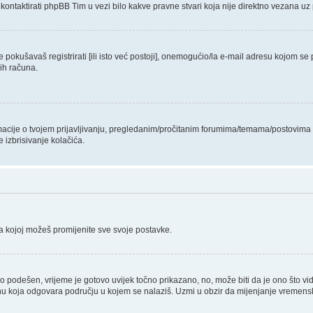
kontaktirati phpBB Tim u vezi bilo kakve pravne stvari koja nije direktno vezana
pokušavaš registrirati [ili isto već postoji], onemogućio/la e-mail adresu kojom se p
kih računa.
ormacije o tvojem prijavljivanju, pregledanim/pročitanim forumima/temama/postovima i
 izbrisivanje kolačića.
na kojoj možeš promijenite sve svoje postavke.
o podešen, vrijeme je gotovo uvijek točno prikazano, no, može biti da je ono što vi
u koja odgovara području u kojem se nalaziš. Uzmi u obzir da mijenjanje vremenske