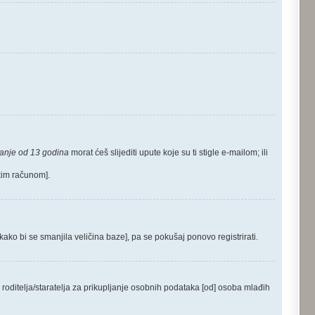
anje od 13 godina
morat ćeš slijediti upute koje su ti stigle e-mailom; ili
čkim računom].
 kako bi se smanjila veličina baze], pa se pokušaj ponovo registrirati.
roditelja/staratelja za prikupljanje osobnih podataka [od] osoba mlađih