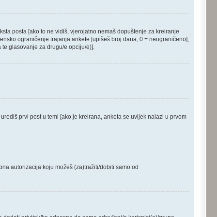
ksta posta [ako to ne vidiš, vjerojatno nemaš dopuštenje za kreiranje
mensko ograničenje trajanja ankete [upišeš broj dana; 0 = neograničeno],
 te glasovanje za drugu/e opciju/e)].
, urediš prvi post u temi [ako je kreirana, anketa se uvijek nalazi u prvom
bna autorizacija koju možeš (za)tražiti/dobiti samo od