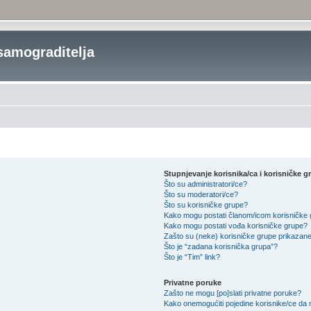
samograditelja
Stupnjevanje korisnika/ca i korisničke g
Što su administratori/ce?
Što su moderatori/ce?
Što su korisničke grupe?
Kako mogu postati članom/icom korisničke
Kako mogu postati vođa korisničke grupe?
Zašto su (neke) korisničke grupe prikazane
Što je “zadana korisnička grupa”?
Što je “Tim” link?
Privatne poruke
Zašto ne mogu [po]slati privatne poruke?
Kako onemogućiti pojedine korisnike/ce da 