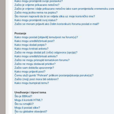
Kako mogu promijeniti svoje postavke?
Zašto je vrijeme prikazano netočno?
Zašto je vrijeme i dalje prikazano netočno iako sam promijenio/la vremensku zo
Zašto mog jezika nema na popisu?
Što moram napraviti da bi se vidjela slika uz moje korisničko ime?
Kako mogu promijeniti svoj status?
Zašto se moram prijaviti ako želim korisniku/ci foruma poslati e-mail?
Postanje
Kako mogu postati [objaviti] temu/post na forum(u)?
Kako mogu urediti/izbrisati post?
Kako mogu dodati potpis?
Kako mogu kreirati anketu?
Zašto ne mogu dodati još (više) odgovora (opcija)?
Kako mogu urediti/izbrisati anketu?
Zašto ne mogu pristupiti tematskom forumu?
Zašto ne mogu dodavati privitke?
Zašto sam dobio/la upozorenje?
Kako mogu prijaviti post?
Čemu služi gumb “Pohrani” prilikom postanja/pisanja poruke(a)?
Zašto (moj) post mora biti odobren?
Kako mogu bumpirati temu?
Uređivanje i tipovi tema
Što je BBKod?
Mogu li koristiti HTML?
Što su smajlići?
Mogu li postati slike?
Što su globalne obavijesti?