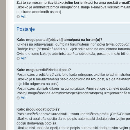
Zašto se moram prijaviti ako želim korisniku/ci foruma poslati e-mail
Ukoliko je administrator/ica omogućio/la slanje e-mailova korisnicima/a
od strane anonimnih osoba].
Vrh
Postanje
Kako mogu postati [objaviti] temu/post na forum(u)?
Klikneš na odgovarajući gumb na forumu/temi [npr.
nova tema
,
odgovori
Radnje koje (ne)možeš raditi su uvijek prikazane na dnu ekrana foruma
Ovisno o tome kako je administrator/ica odredio/la, postanje može biti 
Vrh
Kako mogu urediti/izbrisati post?
Post možeš urediti/uređivati, [bilo kada odnosno, ukoliko je administ
Ukoliko je u međuvremenu netko odgovorio na tvoj post, a ti ga naknadno u
nije bilo odgovora na post].
Post možeš izbrisati klikom na gumb
izbriši
. Primijetit ćeš da neke post
Postoji mogućnost da administrator(ica)/moderator(ica) izmijeni/izbriše tv
Vrh
Kako mogu dodati potpis?
Potpis možeš napraviti/uređivati u svom korisničkom profilu
[Profil/Posta
Ukoliko si upalio/la opciju da se potpis automatski dodaje svim tvojim 
opciju dodavanja potpisa.
Ukoliko nisi upalio/la opciju da se potpis automatski dodaje svim tvoji