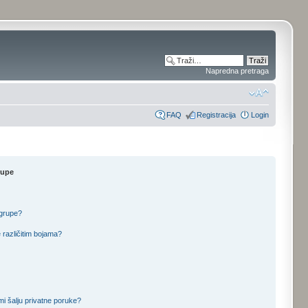
Napredna pretraga
FAQ
Registracija
Login
rupe
 grupe?
 različitim bojama?
mi šalju privatne poruke?