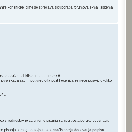
ani/e korisnici/e [čime se sprečava zlouporaba forumova e-mail sistema
dnosno uopće ne], klikom na gumb
uredi
.
puta i kada zadnji put uredio/la post [rečenica se neće pojaviti ukoliko
/la].
 potpis, jednostavno za vrijeme pisanja samog posta/poruke odoznačiš
jeme pisanja samog posta/poruke označiš opciju dodavanja potpisa.