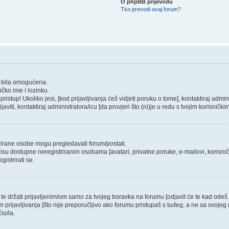
O phpBB prijevodu
Tko prevodi ovaj forum?
um bila omogućena.
ičko ime i lozinku.
stup! Ukoliko jesi, [kod prijavljivanja ćeš vidjeti poruku o tome], kontaktiraj admini
javiti, kontaktiraj administratora/icu [da provjeri što (ni)je u redu s tvojim korisničk
trirane osobe mogu pregledavati forum/postati.
isu dostupne neregistriranim osobama [avatari, privatne poruke, e-mailovi, korisničk
istrirati se.
 te držati prijavljenim/om samo za tvojeg boravka na forumu [odjavit će te kad ode
m prijavljivanja [što nije preporučljivo ako forumu pristupaš s tuđeg, a ne sa svojeg 
io/la.