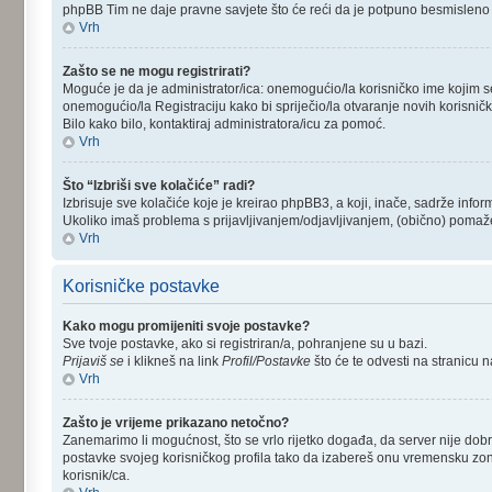
phpBB Tim ne daje pravne savjete što će reći da je potpuno besmisleno 
Vrh
Zašto se ne mogu registrirati?
Moguće je da je administrator/ica: onemogućio/la korisničko ime kojim se 
onemogućio/la Registraciju kako bi spriječio/la otvaranje novih korisnič
Bilo kako bilo, kontaktiraj administratora/icu za pomoć.
Vrh
Što “Izbriši sve kolačiće” radi?
Izbrisuje sve kolačiće koje je kreirao phpBB3, a koji, inače, sadrže inf
Ukoliko imaš problema s prijavljivanjem/odjavljivanjem, (obično) pomaže
Vrh
Korisničke postavke
Kako mogu promijeniti svoje postavke?
Sve tvoje postavke, ako si registriran/a, pohranjene su u bazi.
Prijaviš se
i klikneš na link
Profil/Postavke
što će te odvesti na stranicu 
Vrh
Zašto je vrijeme prikazano netočno?
Zanemarimo li mogućnost, što se vrlo rijetko događa, da server nije dobr
postavke svojeg korisničkog profila tako da izabereš onu vremensku zon
korisnik/ca.