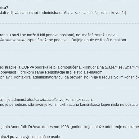
pisu?
ati vidljiv/a samo sebi i administratoru/ici, a za ostale ćeš postati skriven/a].
tirana u bazi i ne može ti biti ponovo poslana], no, možeš zatražiti novu.
/la sam lozinku
. Ispuniš tražene podatke... Daljnje upute će ti stići e-mailom.
 Registracije, a COPPA podrška je bila omogućena, kliknuo/la na
Slažem se i imam m
bavijest ili prilikom same Registracije ili ti je stigla e-mailom].
ijaviti, kontaktiraj administratora/icu [da provjeri što (ni)je u redu s tvojim korisni
u; ili je administrator/ica
izbrisao/la
tvoj korisnički račun.
no je periodično izbrisivanje korisničkih računa korisnika/ca koji/e ništa ne postaju
injenih Američkih Država, doneseno 1998. godine, koje nalaže odobrenje od strane 
atraži pravni savjet od stručne osobe.