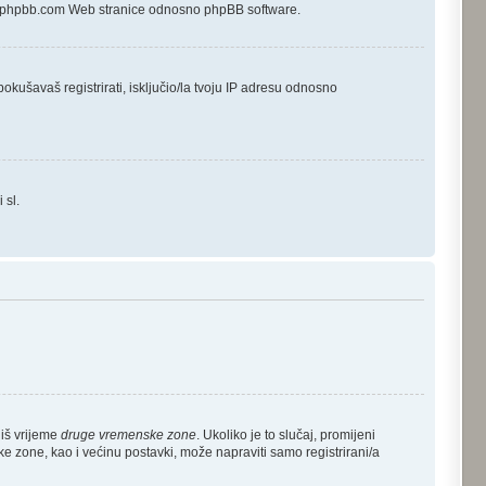
 uz phpbb.com Web stranice odnosno phpBB software.
okušavaš registrirati, isključio/la tvoju IP adresu odnosno
 sl.
diš vrijeme
druge vremenske zone
. Ukoliko je to slučaj, promijeni
 zone, kao i većinu postavki, može napraviti samo registrirani/a