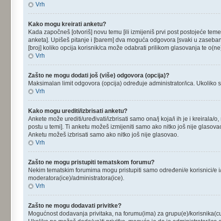
Vrh
Kako mogu kreirati anketu?
Kada započneš [otvoriš] novu temu [ili izmijeniš prvi post postojeće tem
anketa]. Upišeš pitanje i [barem] dva moguća odgovora [svaki u zaseban 
[broj] koliko opcija korisnik/ca može odabrati prilikom glasovanja te o(
Vrh
Zašto ne mogu dodati još (više) odgovora (opcija)?
Maksimalan limit odgovora (opcija) određuje administrator/ica. Ukoliko sma
Vrh
Kako mogu urediti/izbrisati anketu?
Ankete može urediti/uređivati/izbrisati samo ona/j koja/i ih je i kreirala/
postu u temi]. Ti anketu možeš izmijeniti samo ako nitko još nije glasova
Anketu možeš izbrisati samo ako nitko još nije glasovao.
Vrh
Zašto ne mogu pristupiti tematskom forumu?
Nekim tematskim forumima mogu pristupiti samo određeni/e korisnici/e i/i
moderatora(ice)/administratora(ice).
Vrh
Zašto ne mogu dodavati privitke?
Mogućnost dodavanja privitaka, na forumu(ima) za grupu(e)/korisnika(cu