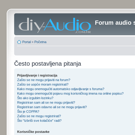
Forum audio 
Portal
»
Početna
Često postavljena pitanja
Prijavljivanje i registracija
Zašto se ne mogu prijaviti na forum?
Zašto se uopće moram registrirati?
Kako mogu onemogućiti automatsko odjavljivanje s foruma?
Kako mogu onemogućiti pojavu mog korisničkog imena na online popisu?
Što ako izgubim lozinku?
Registriran sam ali se ne mogu prijaviti?
Registriran sam odavno ali se ne mogu prijaviti?
Što je COPPA?
Zašto se ne mogu registrirati?
Što “Izbriši sve kolačiće” radi?
Korisničke postavke