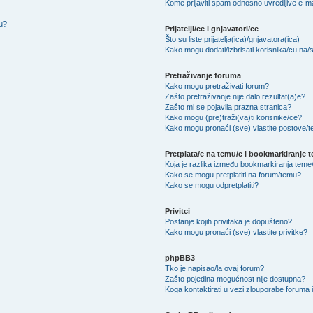
Kome prijaviti spam odnosno uvredljive e-m
nu?
Prijatelji/ce i gnjavatori/ce
Što su liste prijatelja(ica)/gnjavatora(ica)
Kako mogu dodati/izbrisati korisnika/cu na/s l
Pretraživanje foruma
Kako mogu pretraživati forum?
Zašto pretraživanje nije dalo rezultat(a)e?
Zašto mi se pojavila prazna stranica?
Kako mogu (pre)traži(va)ti korisnike/ce?
Kako mogu pronaći (sve) vlastite postove/
Pretplata/e na temu/e i bookmarkiranje 
Koja je razlika između bookmarkiranja teme/
Kako se mogu pretplatiti na forum/temu?
Kako se mogu odpretplatiti?
Privitci
Postanje kojih privitaka je dopušteno?
Kako mogu pronaći (sve) vlastite privitke?
phpBB3
Tko je napisao/la ovaj forum?
Zašto pojedina mogućnost nije dostupna?
Koga kontaktirati u vezi zlouporabe foruma i