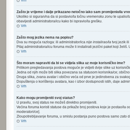
Vrh
Zašto je vrijeme i dalje prikazano netočno iako sam promijenio/la v
Ukoliko si siguran/na da si postavio/la točnu
vremensku zonu
te upalio/l
obavijesti administratora/icu kako bi ispravio/la grešku.
Vrh
Zašto mog jezika nema na popisu?
Dva su moguća razloga: ili administrator/ica
nije instalirao/la
tvoj jezik il
Pitaj administratora/icu foruma može li instalirati jezični paket koji žel
Vrh
Što moram napraviti da bi se vidjela slika uz moje korisničko ime?
Prilikom pregledavanja postova moguće je vidjeti dvije slike uz korisnič
Jedna od njih može biti slika povezana sa statusom korisnika/ce; obično
Druga slika, zvana avatar i obično veća od prve je jedinstvena za svakog
Dopuštenja o korištenju avatara, kao i izbor dostupnosti istih, daje admin
Vrh
Kako mogu promijeniti svoj status?
U pravilu, svoj status ne možeš direktno promijeniti.
Većina foruma koristi statuse da prikaže broj postova koje je postao/la od
moderatori/ce].
Zloupotrebljavanje foruma, u smislu postanja puno postova samo zato da
Vrh