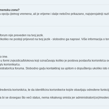
remensku zonu?
a opciju
ljetnog vremena
, ali je vrijeme i dalje netočno prikazano, najvjerojatniji r
i forum
nije preveden
na tvoj jezik.
iš. Ukoliko ne postoji prijevod na tvoj jezik - slobodno ga napravi. Više informacija
ko ime.
 u formi zvjezdica/blokova koji označavaju koliko je postova postao/la korisnik/ca 
/u korisnika/cu.
istrator/ica foruma. Slobodno ga/ju kontaktiraj sa upitom o dopuštenju ukoliko isto n
ređeni/a korisnik/ca, te da identificira korisnike/ce koji/e obavljaju određene funkc
 bi se dosegao što veći status, nema nikakvog smisla jer administratori(ce)/mode