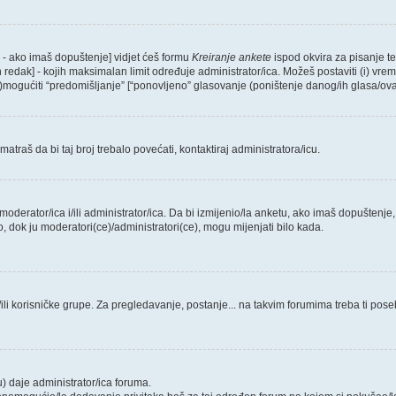
e - ako imaš dopuštenje] vidjet ćeš formu
Kreiranje ankete
ispod okvira za pisanje te
redak] - kojih maksimalan limit određuje administrator/ica. Možeš postaviti (i) vre
ne)mogućiti “predomišljanje” [“ponovljeno” glasovanje (poništenje danog/ih glasa/ova
traš da bi taj broj trebalo povećati, kontaktiraj administratora/icu.
o, moderator/ica i/ili administrator/ica. Da bi izmijenio/la anketu, ako imaš dopuštenje
o, dok ju moderatori(ce)/administratori(ce), mogu mijenjati bilo kada.
li korisničke grupe. Za pregledavanje, postanje... na takvim forumima treba ti pose
) daje administrator/ica foruma.