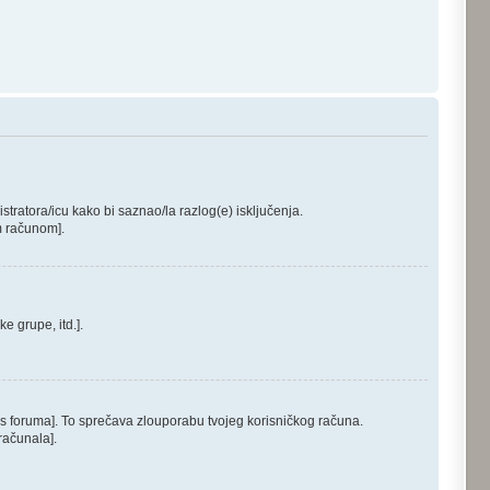
stratora/icu kako bi saznao/la razlog(e) isključenja.
im računom].
e grupe, itd.].
š s foruma]. To sprečava zlouporabu tvojeg korisničkog računa.
računala].