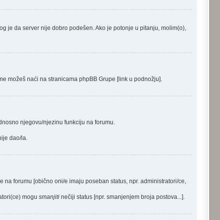
azlog je da server nije dobro podešen. Ako je potonje u pitanju, molim(o),
 o tome možeš naći na stranicama phpBB Grupe [link u podnožju].
odnosno njegovu/njezinu funkciju na forumu.
ije dao/la.
ije na forumu [obično oni/e imaju poseban status, npr. administratori/ce,
ratori(ce) mogu
smanjiti
nečiji status [npr. smanjenjem broja postova...].