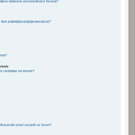
ailove dobivene od korisnika/ce foruma?
iste prijatelja(ica)/gnjavatora(ica)?
teme?
tema/e
a i pretplate na temu/e?
/ili pravnih stvari vezanih uz forum?