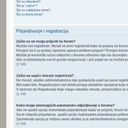
Što su obavijesti?
Što je “važno”?
Što su zaključane teme?
Što su ikone tema?
Prijavljivanje i registracija
Zašto se ne mogu prijaviti na forum?
Možda nisi registriran. Moraš se prvo registrirati kako bi prijava na for
Provjeri da li su podaci
ispravno upisani
prilikom prijave? Provjeri korisn
Možda je korisnički račun
isključen
s foruma odnosno nije mu dozvoljen pri
Ako si eliminirao/la sve tri gornje mogućnosti, i još uvijek se ne možeš pri
Vrh
Zašto se uopće moram registrirati?
Ne moraš, ukoliko administrator/ica nije postavio/la uvjet da samo regis
Bilo kako bilo, Registracijom ćeš dobiti pristup dodatnim opcijama koje n
S obzirom da Registracija traje svega nekoliko minuta, preporučljivo je reg
Vrh
Kako mogu onemogućiti automatsko odjavljivanje s foruma?
Ako ne upališ opciju
Automatsko prijavljivanje
kada se prijaviš, forum će
Da bi ostao/la prijavljen/a, upališ opciju
Automatsko prijavljivanje
priliko
Spomenuta opcija je vidljiva samo ukoliko ju je administrator/ica omoguć
Vrh