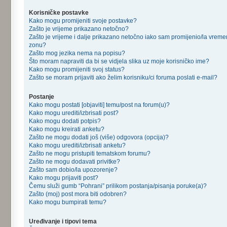
Korisničke postavke
Kako mogu promijeniti svoje postavke?
Zašto je vrijeme prikazano netočno?
Zašto je vrijeme i dalje prikazano netočno iako sam promijenio/la vrem
zonu?
Zašto mog jezika nema na popisu?
Što moram napraviti da bi se vidjela slika uz moje korisničko ime?
Kako mogu promijeniti svoj status?
Zašto se moram prijaviti ako želim korisniku/ci foruma poslati e-mail?
Postanje
Kako mogu postati [objaviti] temu/post na forum(u)?
Kako mogu urediti/izbrisati post?
Kako mogu dodati potpis?
Kako mogu kreirati anketu?
Zašto ne mogu dodati još (više) odgovora (opcija)?
Kako mogu urediti/izbrisati anketu?
Zašto ne mogu pristupiti tematskom forumu?
Zašto ne mogu dodavati privitke?
Zašto sam dobio/la upozorenje?
Kako mogu prijaviti post?
Čemu služi gumb “Pohrani” prilikom postanja/pisanja poruke(a)?
Zašto (moj) post mora biti odobren?
Kako mogu bumpirati temu?
Uređivanje i tipovi tema