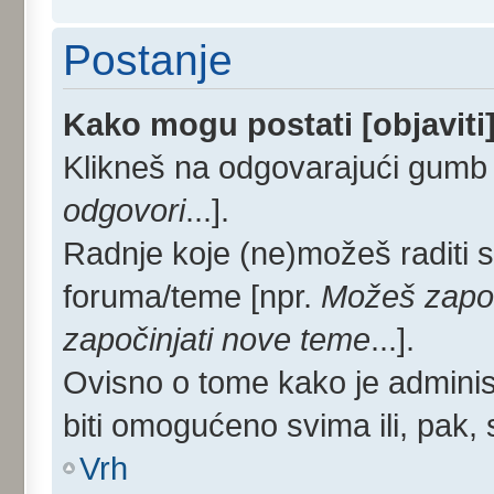
Postanje
Kako mogu postati [objaviti
Klikneš na odgovarajući gumb 
odgovori
...].
Radnje koje (ne)možeš raditi 
foruma/teme [npr.
Možeš započ
započinjati nove teme
...].
Ovisno o tome kako je administ
biti omogućeno svima ili, pak,
Vrh