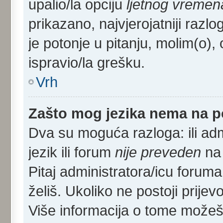
upalio/la opciju
ljetnog vremen
prikazano, najvjerojatniji razl
je potonje u pitanju, molim(o), 
ispravio/la grešku.
Vrh
Zašto mog jezika nema na 
Dva su moguća razloga: ili adm
jezik ili forum
nije preveden
na 
Pitaj administratora/icu foruma m
želiš. Ukoliko ne postoji prijev
Više informacija o tome može