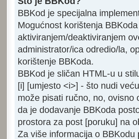
Što je BBKod?
BBKod je specijalna implemen
Mogućnost korištenja BBKoda d
aktiviranjem/deaktiviranjem ove
administrator/ica odredio/la, 
korištenje BBKoda.
BBKod je sličan HTML-u u stil
[i] [umjesto <i>] - što nudi već
može pisati ručno, no, ovisno o
da je dodavanje BBKoda posto
prostora za post [poruku] na 
Za više informacija o BBKodu