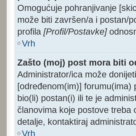
Omogućuje pohranjivanje [skic
može biti završen/a i postan/p
profila
[Profil/Postavke]
odnosno
Vrh
Zašto (moj) post mora biti 
Administrator/ica može donijet
[određenom(im)] forumu(ima) p
bio(li) postan(i) ili te je admini
članovima koje postove treba od
detalje, kontaktiraj administrat
Vrh