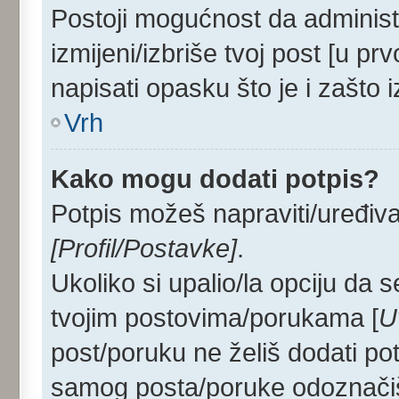
Postoji mogućnost da administ
izmijeni/izbriše tvoj post [u p
napisati opasku što je i zašto i
Vrh
Kako mogu dodati potpis?
Potpis možeš napraviti/uređiva
[Profil/Postavke]
.
Ukoliko si upalio/la opciju da
tvojim postovima/porukama [
U
post/poruku ne želiš dodati po
samog posta/poruke odoznačiš