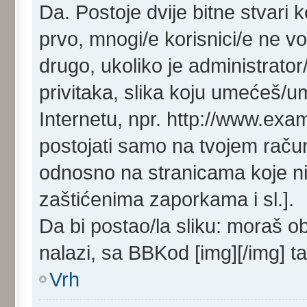
Da. Postoje dvije bitne stvari 
prvo, mnogi/e korisnici/e ne v
drugo, ukoliko je administrat
privitaka, slika koju umećeš/
Internetu, npr. http://www.exa
postojati samo na tvojem raču
odnosno na stranicama koje ni
zaštićenima zaporkama i sl.].
Da bi postao/la sliku: moraš o
nalazi, sa BBKod [img][/img] t
Vrh