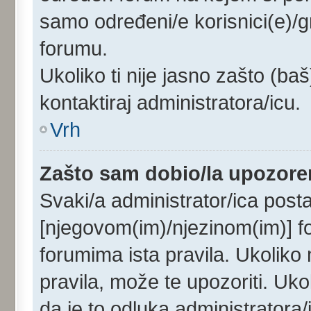
samo određeni/e korisnici(e)/
forumu.
Ukoliko ti nije jasno zašto (baš
kontaktiraj administratora/icu.
Vrh
Zašto sam dobio/la upozore
Svaki/a administrator/ica postav
[njegovom(im)/njezinom(im)] f
forumima ista pravila. Ukoliko m
pravila, može te upozoriti. Uk
da je to odluka administrator