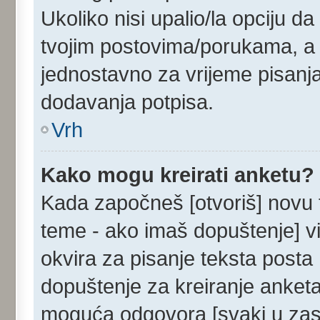
Ukoliko nisi upalio/la opciju d
tvojim postovima/porukama, a u
jednostavno za vrijeme pisanj
dodavanja potpisa.
Vrh
Kako mogu kreirati anketu?
Kada započneš [otvoriš] novu te
teme - ako imaš dopuštenje] v
okvira za pisanje teksta posta 
dopuštenje za kreiranje anketa
moguća odgovora [svaki u zase