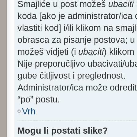
Smajliće u post možeš
ubaciti
koda [ako je administrator/ica 
vlastiti kod] i/ili klikom na sma
obrasca za pisanje postova; u
možeš vidjeti (i
ubaciti
) klikom
Nije preporučljivo ubacivati/ub
gube čitljivost i preglednost.
Administrator/ica može odredi
“po” postu.
Vrh
Mogu li postati slike?