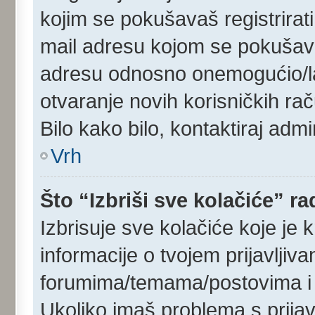
kojim se pokušavaš registrirati 
mail adresu kojom se pokušavaš r
adresu odnosno onemogućio/la R
otvaranje novih korisničkih ra
Bilo kako bilo, kontaktiraj adm
Vrh
Što “Izbriši sve kolačiće” ra
Izbrisuje sve kolačiće koje je 
informacije o tvojem prijavljiv
forumima/temama/postovima i 
Ukoliko imaš problema s prijav