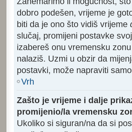
Zanemarimo li mogućnost, što s
dobro podešen, vrijeme je got
biti da je ono što vidiš vrijeme
slučaj, promijeni postavke svoj
izabereš onu vremensku zonu 
nalaziš. Uzmi u obzir da mijen
postavki, može napraviti samo r
Vrh
Zašto je vrijeme i dalje pri
promijenio/la vremensku z
Ukoliko si siguran/na da si po