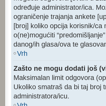
određuje administrator/ica. Mo
ograničenje trajanja ankete [u
[broj] koliko opcija korisnik/c
o(ne)mogućiti “predomišljanje”
danog/ih glasa/ova te glasovan
Vrh
Zašto ne mogu dodati još (v
Maksimalan limit odgovora (opc
Ukoliko smatraš da bi taj broj t
administratora/icu.
Vrh