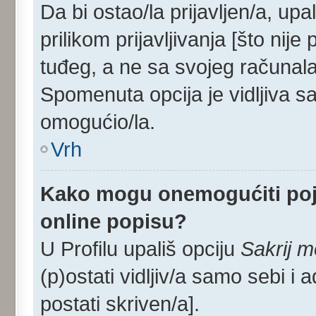
Da bi ostao/la prijavljen/a, upa
prilikom prijavljivanja [što nij
tuđeg, a ne sa svojeg računala
Spomenuta opcija je vidljiva sa
omogućio/la.
Vrh
Kako mogu onemogućiti poj
online popisu?
U Profilu upališ opciju
Sakrij m
(p)ostati vidljiv/a samo sebi i 
postati skriven/a].