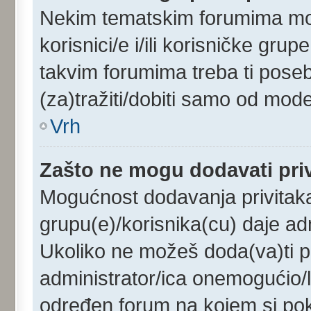
Nekim tematskim forumima mog
korisnici/e i/ili korisničke gru
takvim forumima treba ti pose
(za)tražiti/dobiti samo od mode
Vrh
Zašto ne mogu dodavati pri
Mogućnost dodavanja privitak
grupu(e)/korisnika(cu) daje ad
Ukoliko ne možeš doda(va)ti pr
administrator/ica onemogućio/l
određen forum na kojem si pok