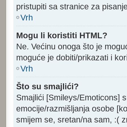
pristupiti sa stranice za pisan
Vrh
Mogu li koristiti HTML?
Ne. Većinu onoga što je moguć
moguće je dobiti/prikazati i k
Vrh
Što su smajlići?
Smajlići [Smileys/Emoticons] s
emocije/razmišljanja osobe [ko
smijem se, sretan/na sam, :( z