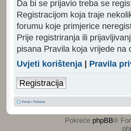
Da bi se prijavio treba se regist
Registracijom koja traje nekol
forumu koje primjerice neregi
Prije registriranja ili prijavlji
pisana Pravila koja vrijede na
Uvjeti korištenja
|
Pravila pr
Registracija
Portal
»
Početna
Pokreće
phpBB
® Fo
ph