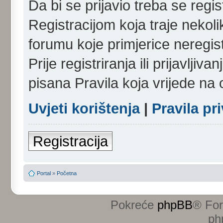
Da bi se prijavio treba se regist
Registracijom koja traje nekol
forumu koje primjerice neregi
Prije registriranja ili prijavlji
pisana Pravila koja vrijede na
Uvjeti korištenja
|
Pravila pr
Registracija
Portal
»
Početna
Pokreće
phpBB
® Fo
ph