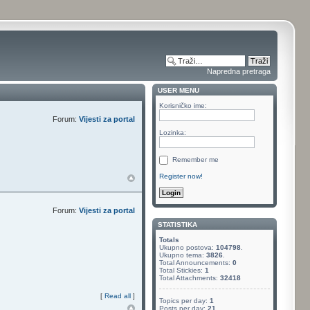
Napredna pretraga
USER MENU
Korisničko ime:
Forum:
Vijesti za portal
Lozinka:
Remember me
Register now!
Forum:
Vijesti za portal
STATISTIKA
Totals
Ukupno postova:
104798
.
Ukupno tema:
3826
.
Total Announcements:
0
Total Stickies:
1
Total Attachments:
32418
[
Read all
]
Topics per day:
1
Posts per day:
21