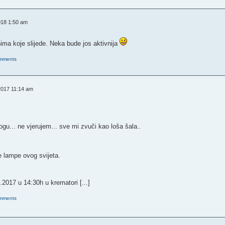
018 1:50 am
ima koje slijede. Neka bude jos aktivnija
omments
2017 11:14 am
ogu... ne vjerujem... sve mi zvuči kao loša šala..
sve lampe ovog svijeta.
.2017 u 14:30h u krematori [...]
omments