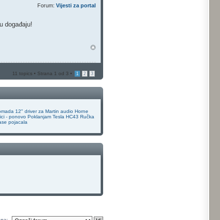
Forum:
Vijesti za portal
ju događaju!
11 topics • Strana
1
od
3
•
1
2
3
mada 12" driver za Martin audio Horne
ici - ponovo
Poklanjam
Tesla HC43
Ručka
ase pojacala
 na: