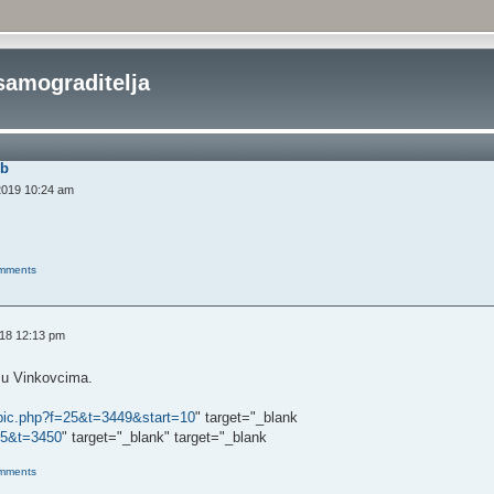
samograditelja
eb
2019 10:24 am
omments
018 12:13 pm
 u Vinkovcima.
pic.php?f=25&t=3449&start=10
" target="_blank
25&t=3450
" target="_blank" target="_blank
omments