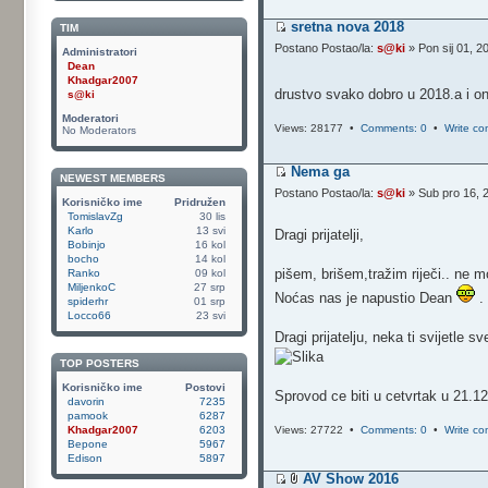
sretna nova 2018
TIM
Postano Postao/la:
s@ki
» Pon sij 01, 2
Administratori
Dean
Khadgar2007
drustvo svako dobro u 2018.a i on
s@ki
Moderatori
Views: 28177 •
Comments: 0
•
Write c
No Moderators
Nema ga
NEWEST MEMBERS
Postano Postao/la:
s@ki
» Sub pro 16, 
Korisničko ime
Pridružen
TomislavZg
30 lis
Karlo
13 svi
Dragi prijatelji,
Bobinjo
16 kol
bocho
14 kol
pišem, brišem,tražim riječi.. ne m
Ranko
09 kol
MiljenkoC
27 srp
Noćas nas je napustio Dean
.
spiderhr
01 srp
Locco66
23 svi
Dragi prijatelju, neka ti svijetle 
TOP POSTERS
Korisničko ime
Postovi
Sprovod ce biti u cetvrtak u 21.12
davorin
7235
pamook
6287
Khadgar2007
6203
Views: 27722 •
Comments: 0
•
Write c
Bepone
5967
Edison
5897
AV Show 2016