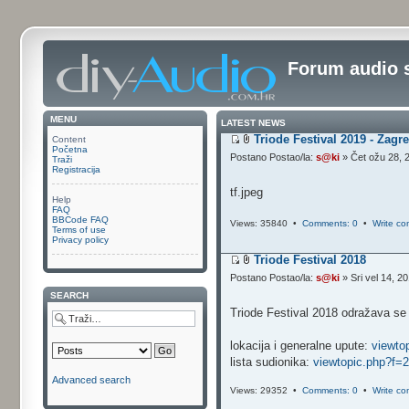
Forum audio 
MENU
LATEST NEWS
Triode Festival 2019 - Zagr
Content
Početna
Postano Postao/la:
s@ki
» Čet ožu 28, 
Traži
Registracija
tf.jpeg
Help
FAQ
BBCode FAQ
Views: 35840 •
Comments: 0
•
Write c
Terms of use
Privacy policy
Triode Festival 2018
Postano Postao/la:
s@ki
» Sri vel 14, 2
SEARCH
Triode Festival 2018 odražava se
lokacija i generalne upute:
viewto
lista sudionika:
viewtopic.php?f=
Advanced search
Views: 29352 •
Comments: 0
•
Write c