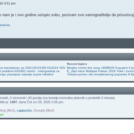
016 4:51 pm
o nam je i ove godine ustupio sobu, pozivam sve samograditelje da prisustvu
omments
Recent topics
ovi tranzistorac sa 2SK135/2SJ50 AX2024 VDV
Murphy corner line array
18W8535
Kupujem 4 ko
 problemi
AD1862 modul , nadogradnja za
E_clips micro
Multipak Pakrac 2026
Yoke i zvučn
njac praznjivac baterije toyota hibridne
Trebam pomoc oko kompliciranog popravka H kl
iranih, 0 skrivenih i 45 gostiju (na temelju korisnika aktivnih u proteklih 5 minuta)
ilo je:
1407
, dana Čet svi 28, 2026 3:06 pm.
Bing [Bot]
,
cappucino
,
Google [Bot]
ori
Idi