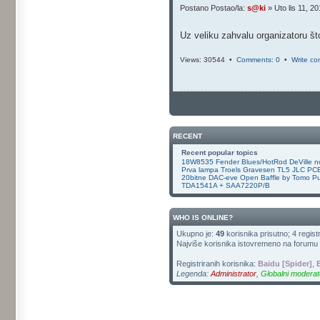
Postano Postao/la:
s@ki
» Uto lis 11, 2
Uz veliku zahvalu organizatoru št
Views: 30544 •
Comments: 0
•
Write c
RECENT
Recent popular topics
18W8535
Fender Blues/HotRod DeVille
n
Prva lampa
Troels Gravesen TL5
JLC PCB
20bitne DAC-eve
Open Baffle by Tomo
Pu
TDA1541A + SAA7220P/B
WHO IS ONLINE?
Ukupno je:
49
korisnika prisutno; 4 registr
Najviše korisnika istovremeno na forumu b
Registriranih korisnika:
Baidu [Spider]
,
Legenda:
Administrator
,
Globalni moderat