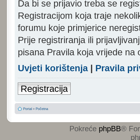
Da bi se prijavio treba se regist
Registracijom koja traje nekol
forumu koje primjerice neregi
Prije registriranja ili prijavlji
pisana Pravila koja vrijede na
Uvjeti korištenja
|
Pravila pr
Registracija
Portal
»
Početna
Pokreće
phpBB
® Fo
ph