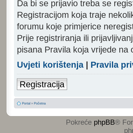
Da bi se prijavio treba se regist
Registracijom koja traje nekol
forumu koje primjerice neregi
Prije registriranja ili prijavlji
pisana Pravila koja vrijede na
Uvjeti korištenja
|
Pravila pr
Registracija
Portal
»
Početna
Pokreće
phpBB
® Fo
ph