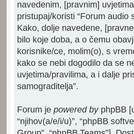
navedenim, [pravnim] uvjetima/
pristupaj/koristi “Forum audio 
Kako, dolje navedene, [pravne]
bilo koje doba, a o čemu obav
korisnike/ce, molim(o), s vrem
kako se nebi dogodilo da se ne
uvjetima/pravilima, a i dalje p
samograditelja”.
Forum je
powered by
phpBB [u 
“njihov(a/e/i/u)”, “phpBB sof
Group”, “phpBB Teams”]. Dost