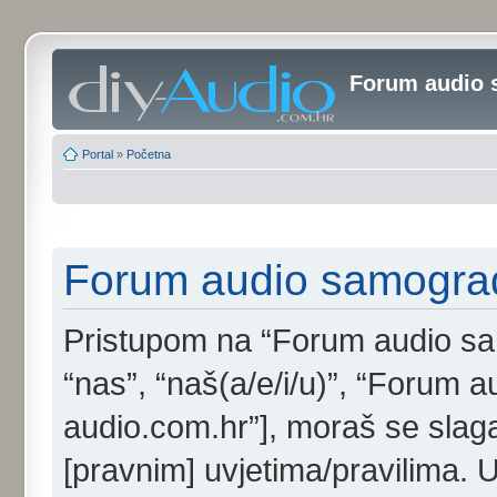
Forum audio 
Portal
»
Početna
Forum audio samogradi
Pristupom na “Forum audio samo
“nas”, “naš(a/e/i/u)”, “Forum au
audio.com.hr”], moraš se slaga
[pravnim] uvjetima/pravilima. 