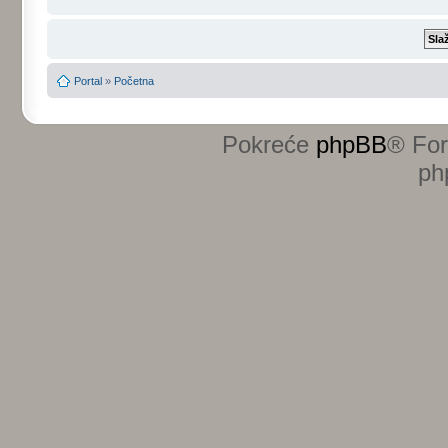
Portal
»
Početna
Pokreće
phpBB
® Fo
ph