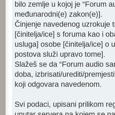
bilo zemlje u kojoj je “Forum a
međunarodni(e) zakon(e)].
Činjenje navedenog uzrokuje tr
[činitelja/ice] s foruma kao i o
usluga] osobe [činitelja/ice] o
postova služi upravo tome].
Slažeš se da “Forum audio samo
doba, izbrisati/urediti/premjes
koji odgovara navedenom.
Svi podaci, upisani prilikom re
unutar servera na kojem se nal