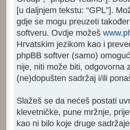
[u daljnjem tekstu: “GPL”]. Mo
gdje se mogu preuzeti također 
softveru. Ovdje možeš
www.p
Hrvatskim jezikom kao i prev
phpBB softver (samo) omoguć
nije, niti može biti, odgovorn
(ne)dopušten sadržaj i/ili pona
Slažeš se da nećeš postati uvr
klevetničke, pune mržnje, prij
kao ni bilo koje druge sadržaje 