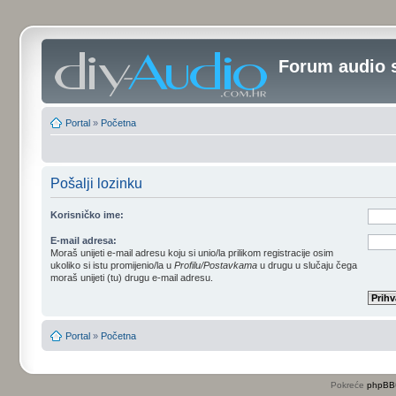
Forum audio 
Portal
»
Početna
Pošalji lozinku
Korisničko ime:
E-mail adresa:
Moraš unijeti e-mail adresu koju si unio/la prilikom registracije osim
ukoliko si istu promijenio/la u
Profilu/Postavkama
u drugu u slučaju čega
moraš unijeti (tu) drugu e-mail adresu.
Portal
»
Početna
Pokreće
phpBB