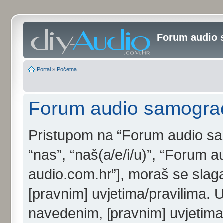
Forum audio 
Portal
»
Početna
Forum audio samogradit
Pristupom na “Forum audio samo
“nas”, “naš(a/e/i/u)”, “Forum au
audio.com.hr”], moraš se slaga
[pravnim] uvjetima/pravilima. 
navedenim, [pravnim] uvjetima/