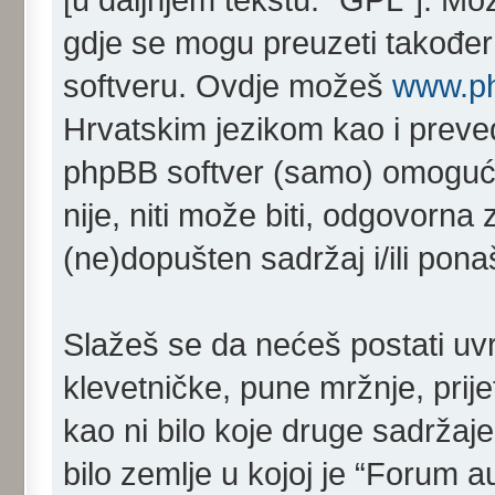
gdje se mogu preuzeti također 
softveru. Ovdje možeš
www.p
Hrvatskim jezikom kao i prev
phpBB softver (samo) omoguć
nije, niti može biti, odgovorn
(ne)dopušten sadržaj i/ili pona
Slažeš se da nećeš postati uvr
klevetničke, pune mržnje, prij
kao ni bilo koje druge sadržaje 
bilo zemlje u kojoj je “Forum a