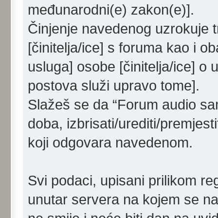
međunarodni(e) zakon(e)].
Činjenje navedenog uzrokuje tr
[činitelja/ice] s foruma kao i o
usluga] osobe [činitelja/ice] o
postova služi upravo tome].
Slažeš se da “Forum audio samo
doba, izbrisati/urediti/premjes
koji odgovara navedenom.
Svi podaci, upisani prilikom re
unutar servera na kojem se nal