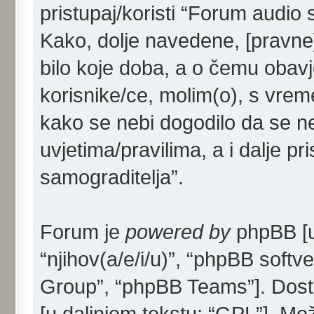
pristupaj/koristi “Forum audio 
Kako, dolje navedene, [pravne]
bilo koje doba, a o čemu obav
korisnike/ce, molim(o), s vrem
kako se nebi dogodilo da se ne
uvjetima/pravilima, a i dalje p
samograditelja”.
Forum je
powered by
phpBB [u 
“njihov(a/e/i/u)”, “phpBB sof
Group”, “phpBB Teams”]. Dost
[u daljnjem tekstu: “GPL”]. Mo