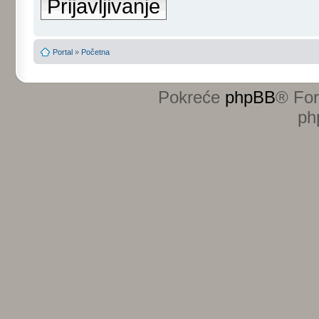
Prijavljivanje
Portal
»
Početna
Pokreće
phpBB
® Fo
ph