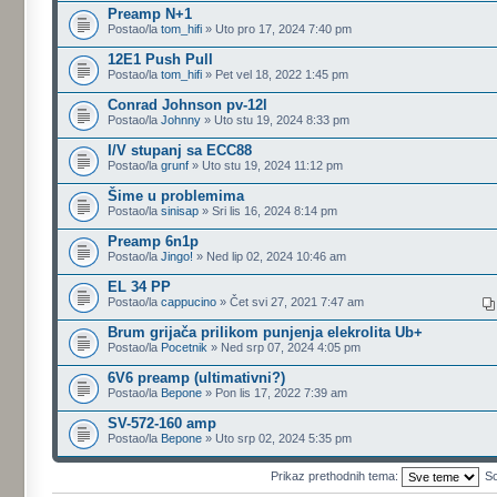
Preamp N+1
Postao/la
tom_hifi
» Uto pro 17, 2024 7:40 pm
12E1 Push Pull
Postao/la
tom_hifi
» Pet vel 18, 2022 1:45 pm
Conrad Johnson pv-12l
Postao/la
Johnny
» Uto stu 19, 2024 8:33 pm
I/V stupanj sa ECC88
Postao/la
grunf
» Uto stu 19, 2024 11:12 pm
Šime u problemima
Postao/la
sinisap
» Sri lis 16, 2024 8:14 pm
Preamp 6n1p
Postao/la
Jingo!
» Ned lip 02, 2024 10:46 am
EL 34 PP
Postao/la
cappucino
» Čet svi 27, 2021 7:47 am
Brum grijača prilikom punjenja elekrolita Ub+
Postao/la
Pocetnik
» Ned srp 07, 2024 4:05 pm
6V6 preamp (ultimativni?)
Postao/la
Bepone
» Pon lis 17, 2022 7:39 am
SV-572-160 amp
Postao/la
Bepone
» Uto srp 02, 2024 5:35 pm
Prikaz prethodnih tema:
So