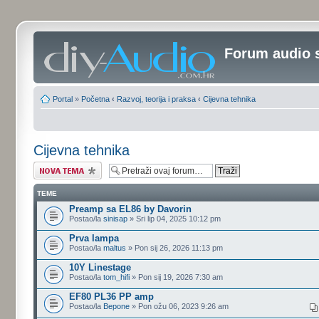
Forum audio 
Portal
»
Početna
‹
Razvoj, teorija i praksa
‹
Cijevna tehnika
Cijevna tehnika
Započni novu temu
TEME
Preamp sa EL86 by Davorin
Postao/la
sinisap
» Sri lip 04, 2025 10:12 pm
Prva lampa
Postao/la
maltus
» Pon sij 26, 2026 11:13 pm
10Y Linestage
Postao/la
tom_hifi
» Pon sij 19, 2026 7:30 am
EF80 PL36 PP amp
Postao/la
Bepone
» Pon ožu 06, 2023 9:26 am