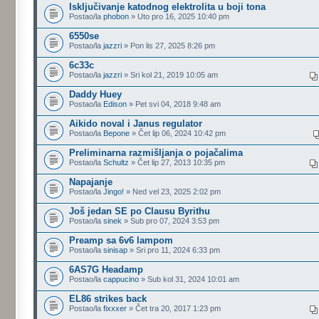
Isključivanje katodnog elektrolita u boji tona
Postao/la
phobon
» Uto pro 16, 2025 10:40 pm
6550se
Postao/la
jazzri
» Pon lis 27, 2025 8:26 pm
6c33c
Postao/la
jazzri
» Sri kol 21, 2019 10:05 am
Daddy Huey
Postao/la
Edison
» Pet svi 04, 2018 9:48 am
Aikido noval i Janus regulator
Postao/la
Bepone
» Čet lip 06, 2024 10:42 pm
Preliminarna razmišljanja o pojačalima
Postao/la
Schultz
» Čet lip 27, 2013 10:35 pm
Napajanje
Postao/la
Jingo!
» Ned vel 23, 2025 2:02 pm
Još jedan SE po Clausu Byrithu
Postao/la
sinek
» Sub pro 07, 2024 3:53 pm
Preamp sa 6v6 lampom
Postao/la
sinisap
» Sri pro 11, 2024 6:33 pm
6AS7G Headamp
Postao/la
cappucino
» Sub kol 31, 2024 10:01 am
EL86 strikes back
Postao/la
fixxxer
» Čet tra 20, 2017 1:23 pm