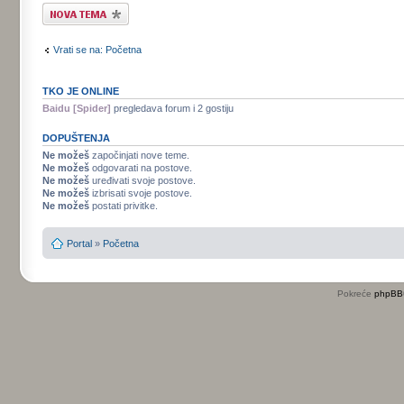
Započni novu temu
Vrati se na: Početna
TKO JE ONLINE
Baidu [Spider]
pregledava forum i 2 gostiju
DOPUŠTENJA
Ne možeš
započinjati nove teme.
Ne možeš
odgovarati na postove.
Ne možeš
uređivati svoje postove.
Ne možeš
izbrisati svoje postove.
Ne možeš
postati privitke.
Portal
»
Početna
Pokreće
phpBB