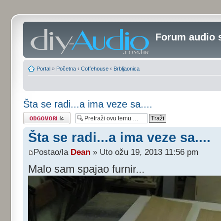
Forum audio 
Portal
»
Početna
‹
Coffehouse
‹
Brbljaonica
Šta se radi...a ima veze sa....
Odgovori
Šta se radi...a ima veze sa....
Postao/la
Dean
» Uto ožu 19, 2013 11:56 pm
Malo sam spajao furnir...