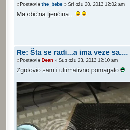
Postao/la
the_bebe
» Sri ožu 20, 2013 12:02 am
Ma obična ljenčina...
Re: Šta se radi...a ima veze sa....
Postao/la
Dean
» Sub ožu 23, 2013 12:10 am
Zgotovio sam i ultimativno pomagalo