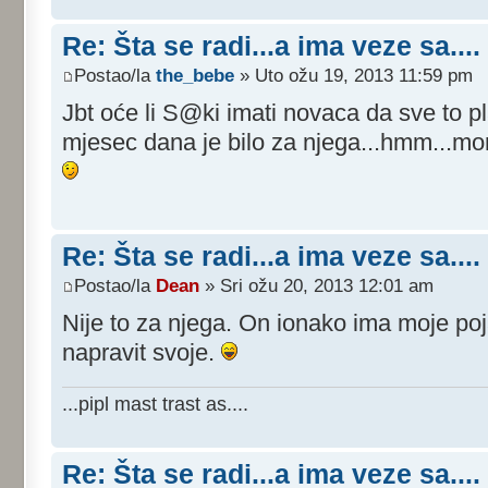
Re: Šta se radi...a ima veze sa....
Postao/la
the_bebe
» Uto ožu 19, 2013 11:59 pm
Jbt oće li S@ki imati novaca da sve to pl
mjesec dana je bilo za njega...hmm...mor
Re: Šta se radi...a ima veze sa....
Postao/la
Dean
» Sri ožu 20, 2013 12:01 am
Nije to za njega. On ionako ima moje poj
napravit svoje.
...pipl mast trast as....
Re: Šta se radi...a ima veze sa....