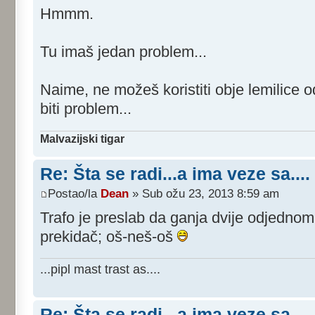
Hmmm.
Tu imaš jedan problem...
Naime, ne možeš koristiti obje lemilice
biti problem...
Malvazijski tigar
Re: Šta se radi...a ima veze sa....
Postao/la
Dean
» Sub ožu 23, 2013 8:59 am
Trafo je preslab da ganja dvije odjednom
prekidač; oš-neš-oš
...pipl mast trast as....
Re: Šta se radi...a ima veze sa....