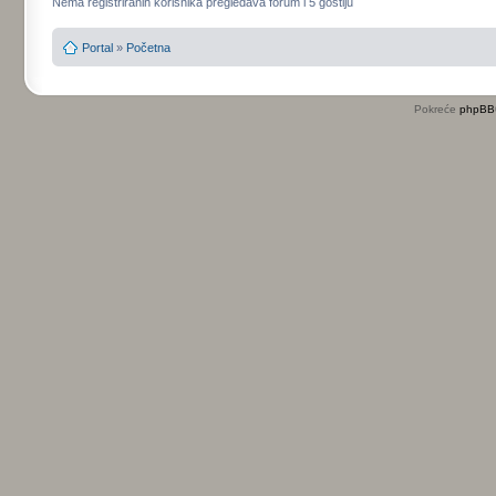
Nema registriranih korisnika pregledava forum i 5 gostiju
Portal
»
Početna
Pokreće
phpBB