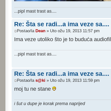
...pipl mast trast as....
Re: Šta se radi...a ima veze sa....
Postao/la
Dean
» Uto ožu 19, 2013 11:57 pm
Ima veze utoliko što je to buduća audiof
...pipl mast trast as....
Re: Šta se radi...a ima veze sa....
Postao/la
s@ki
» Uto ožu 19, 2013 11:59 pm
moj tu ne stane
i šut u dupe je korak prema naprijed