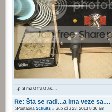
...pipl mast trast as....
Re: Šta se radi...a ima veze sa....
Postao/la
Schultz
» Sub ožu 23, 2013 8:36 am