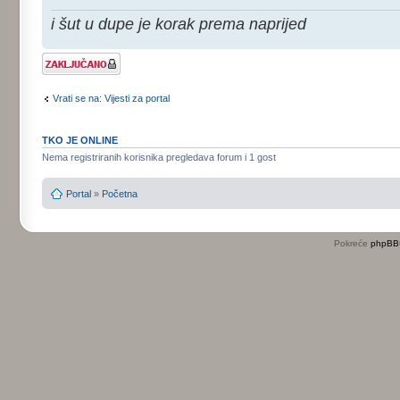
i šut u dupe je korak prema naprijed
Tema je
zaključana
Vrati se na: Vijesti za portal
TKO JE ONLINE
Nema registriranih korisnika pregledava forum i 1 gost
Portal
»
Početna
Pokreće
phpBB