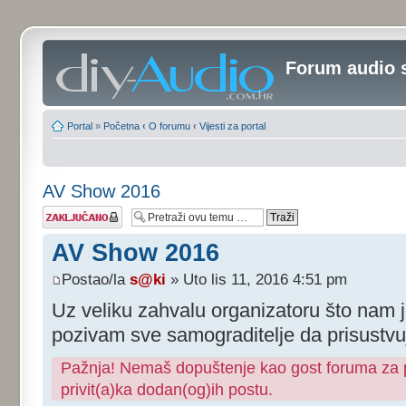
Forum audio 
Portal
»
Početna
‹
O forumu
‹
Vijesti za portal
AV Show 2016
Tema je
zaključana
AV Show 2016
Postao/la
s@ki
» Uto lis 11, 2016 4:51 pm
Uz veliku zahvalu organizatoru što nam j
pozivam sve samograditelje da prisustvu
Pažnja! Nemaš dopuštenje kao gost foruma za pr
privit(a)ka dodan(og)ih postu.