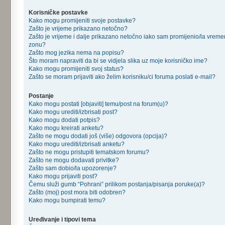
Korisničke postavke
Kako mogu promijeniti svoje postavke?
Zašto je vrijeme prikazano netočno?
Zašto je vrijeme i dalje prikazano netočno iako sam promijenio/la vrem
zonu?
Zašto mog jezika nema na popisu?
Što moram napraviti da bi se vidjela slika uz moje korisničko ime?
Kako mogu promijeniti svoj status?
Zašto se moram prijaviti ako želim korisniku/ci foruma poslati e-mail?
Postanje
Kako mogu postati [objaviti] temu/post na forum(u)?
Kako mogu urediti/izbrisati post?
Kako mogu dodati potpis?
Kako mogu kreirati anketu?
Zašto ne mogu dodati još (više) odgovora (opcija)?
Kako mogu urediti/izbrisati anketu?
Zašto ne mogu pristupiti tematskom forumu?
Zašto ne mogu dodavati privitke?
Zašto sam dobio/la upozorenje?
Kako mogu prijaviti post?
Čemu služi gumb “Pohrani” prilikom postanja/pisanja poruke(a)?
Zašto (moj) post mora biti odobren?
Kako mogu bumpirati temu?
Uređivanje i tipovi tema