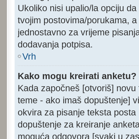
Ukoliko nisi upalio/la opciju d
tvojim postovima/porukama, a u
jednostavno za vrijeme pisanj
dodavanja potpisa.
Vrh
Kako mogu kreirati anketu?
Kada započneš [otvoriš] novu te
teme - ako imaš dopuštenje] v
okvira za pisanje teksta posta 
dopuštenje za kreiranje anketa
moguća odgovora [svaki u zase