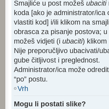
Smajliće u post možeš
ubaciti
koda [ako je administrator/ica 
vlastiti kod] i/ili klikom na sma
obrasca za pisanje postova; u
možeš vidjeti (i
ubaciti
) klikom
Nije preporučljivo ubacivati/ub
gube čitljivost i preglednost.
Administrator/ica može odredi
“po” postu.
Vrh
Mogu li postati slike?