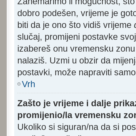
Zanemarimo li mogućnost, što s
dobro podešen, vrijeme je got
biti da je ono što vidiš vrijeme
slučaj, promijeni postavke svoj
izabereš onu vremensku zonu 
nalaziš. Uzmi u obzir da mijen
postavki, može napraviti samo r
Vrh
Zašto je vrijeme i dalje pri
promijenio/la vremensku z
Ukoliko si siguran/na da si po