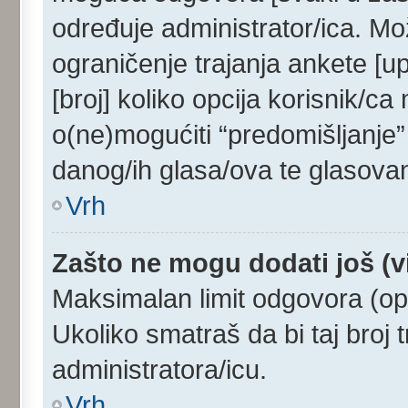
određuje administrator/ica. Mo
ograničenje trajanja ankete [u
[broj] koliko opcija korisnik/c
o(ne)mogućiti “predomišljanje”
danog/ih glasa/ova te glasovan
Vrh
Zašto ne mogu dodati još (v
Maksimalan limit odgovora (opc
Ukoliko smatraš da bi taj broj t
administratora/icu.
Vrh