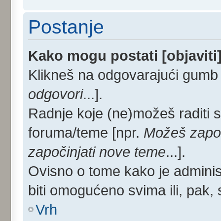
Postanje
Kako mogu postati [objaviti
Klikneš na odgovarajući gumb 
odgovori
...].
Radnje koje (ne)možeš raditi 
foruma/teme [npr.
Možeš započ
započinjati nove teme
...].
Ovisno o tome kako je administ
biti omogućeno svima ili, pak,
Vrh