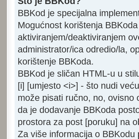
Što je BBKod?
BBKod je specijalna implemen
Mogućnost korištenja BBKoda d
aktiviranjem/deaktiviranjem ove
administrator/ica odredio/la, 
korištenje BBKoda.
BBKod je sličan HTML-u u stil
[i] [umjesto <i>] - što nudi već
može pisati ručno, no, ovisno o
da je dodavanje BBKoda posto
prostora za post [poruku] na 
Za više informacija o BBKodu