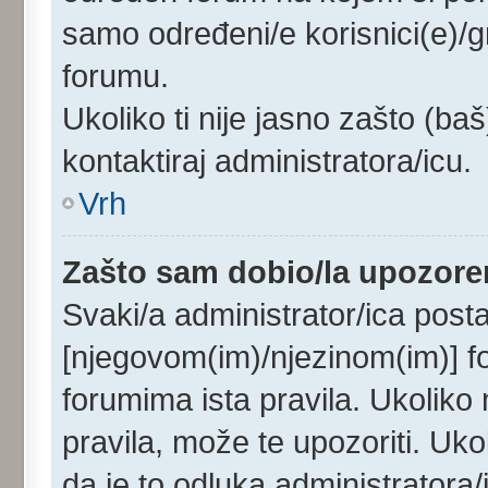
samo određeni/e korisnici(e)/
forumu.
Ukoliko ti nije jasno zašto (baš
kontaktiraj administratora/icu.
Vrh
Zašto sam dobio/la upozore
Svaki/a administrator/ica postav
[njegovom(im)/njezinom(im)] f
forumima ista pravila. Ukoliko m
pravila, može te upozoriti. Uk
da je to odluka administrator