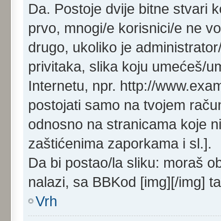
Da. Postoje dvije bitne stvari 
prvo, mnogi/e korisnici/e ne v
drugo, ukoliko je administrat
privitaka, slika koju umećeš/
Internetu, npr. http://www.exa
postojati samo na tvojem raču
odnosno na stranicama koje ni
zaštićenima zaporkama i sl.].
Da bi postao/la sliku: moraš o
nalazi, sa BBKod [img][/img] t
Vrh