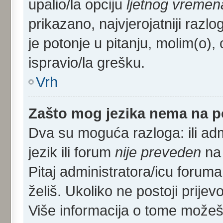
upalio/la opciju
ljetnog vremen
prikazano, najvjerojatniji razl
je potonje u pitanju, molim(o), 
ispravio/la grešku.
Vrh
Zašto mog jezika nema na 
Dva su moguća razloga: ili adm
jezik ili forum
nije preveden
na 
Pitaj administratora/icu foruma m
želiš. Ukoliko ne postoji prijev
Više informacija o tome može