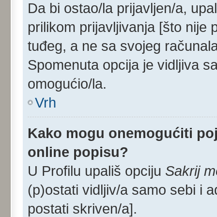
Da bi ostao/la prijavljen/a, upa
prilikom prijavljivanja [što nij
tuđeg, a ne sa svojeg računala
Spomenuta opcija je vidljiva sa
omogućio/la.
Vrh
Kako mogu onemogućiti poj
online popisu?
U Profilu upališ opciju
Sakrij m
(p)ostati vidljiv/a samo sebi i 
postati skriven/a].