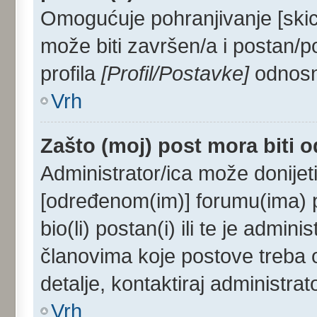
Omogućuje pohranjivanje [skic
može biti završen/a i postan/p
profila
[Profil/Postavke]
odnosno
Vrh
Zašto (moj) post mora biti 
Administrator/ica može donijet
[određenom(im)] forumu(ima) p
bio(li) postan(i) ili te je admini
članovima koje postove treba od
detalje, kontaktiraj administrat
Vrh