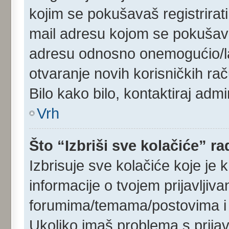
kojim se pokušavaš registrirati 
mail adresu kojom se pokušavaš r
adresu odnosno onemogućio/la R
otvaranje novih korisničkih ra
Bilo kako bilo, kontaktiraj adm
Vrh
Što “Izbriši sve kolačiće” ra
Izbrisuje sve kolačiće koje je 
informacije o tvojem prijavljiv
forumima/temama/postovima i 
Ukoliko imaš problema s prijav