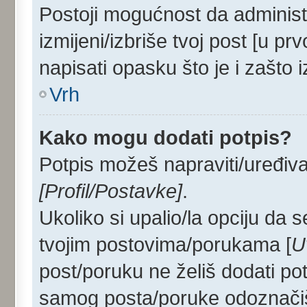
Postoji mogućnost da administ
izmijeni/izbriše tvoj post [u p
napisati opasku što je i zašto i
Vrh
Kako mogu dodati potpis?
Potpis možeš napraviti/uređiva
[Profil/Postavke]
.
Ukoliko si upalio/la opciju da
tvojim postovima/porukama [
U
post/poruku ne želiš dodati po
samog posta/poruke odoznačiš