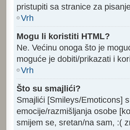
pristupiti sa stranice za pisan
Vrh
Mogu li koristiti HTML?
Ne. Većinu onoga što je moguć
moguće je dobiti/prikazati i k
Vrh
Što su smajlići?
Smajlići [Smileys/Emoticons] s
emocije/razmišljanja osobe [ko
smijem se, sretan/na sam, :( z