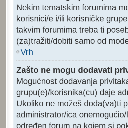
Nekim tematskim forumima mog
korisnici/e i/ili korisničke gru
takvim forumima treba ti pose
(za)tražiti/dobiti samo od mode
Vrh
Zašto ne mogu dodavati pri
Mogućnost dodavanja privitak
grupu(e)/korisnika(cu) daje ad
Ukoliko ne možeš doda(va)ti pr
administrator/ica onemogućio/l
određen forum na kojem si pok