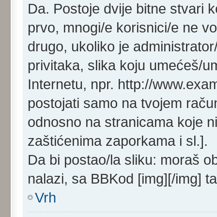
Da. Postoje dvije bitne stvari 
prvo, mnogi/e korisnici/e ne v
drugo, ukoliko je administrat
privitaka, slika koju umećeš/
Internetu, npr. http://www.exa
postojati samo na tvojem raču
odnosno na stranicama koje ni
zaštićenima zaporkama i sl.].
Da bi postao/la sliku: moraš o
nalazi, sa BBKod [img][/img] t
Vrh