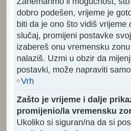
Zanemarimo li mogućnost, što s
dobro podešen, vrijeme je got
biti da je ono što vidiš vrijeme
slučaj, promijeni postavke svoj
izabereš onu vremensku zonu 
nalaziš. Uzmi u obzir da mijen
postavki, može napraviti samo r
Vrh
Zašto je vrijeme i dalje pri
promijenio/la vremensku z
Ukoliko si siguran/na da si po