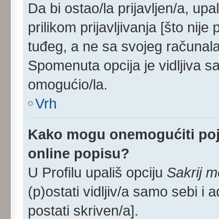
Da bi ostao/la prijavljen/a, upa
prilikom prijavljivanja [što nij
tuđeg, a ne sa svojeg računala
Spomenuta opcija je vidljiva sa
omogućio/la.
Vrh
Kako mogu onemogućiti poj
online popisu?
U Profilu upališ opciju
Sakrij m
(p)ostati vidljiv/a samo sebi i 
postati skriven/a].