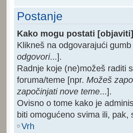
Postanje
Kako mogu postati [objaviti
Klikneš na odgovarajući gumb 
odgovori
...].
Radnje koje (ne)možeš raditi 
foruma/teme [npr.
Možeš započ
započinjati nove teme
...].
Ovisno o tome kako je administ
biti omogućeno svima ili, pak,
Vrh