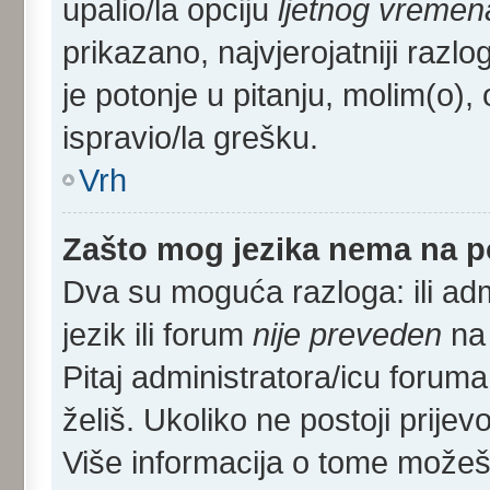
upalio/la opciju
ljetnog vremen
prikazano, najvjerojatniji razl
je potonje u pitanju, molim(o), 
ispravio/la grešku.
Vrh
Zašto mog jezika nema na 
Dva su moguća razloga: ili adm
jezik ili forum
nije preveden
na 
Pitaj administratora/icu foruma m
želiš. Ukoliko ne postoji prijev
Više informacija o tome može