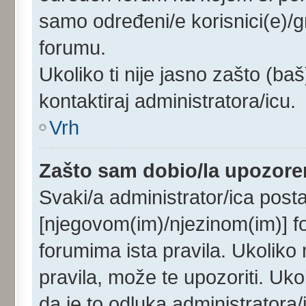
samo određeni/e korisnici(e)/
forumu.
Ukoliko ti nije jasno zašto (baš
kontaktiraj administratora/icu.
Vrh
Zašto sam dobio/la upozore
Svaki/a administrator/ica postav
[njegovom(im)/njezinom(im)] f
forumima ista pravila. Ukoliko m
pravila, može te upozoriti. Uk
da je to odluka administrator