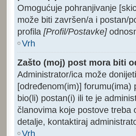
Omogućuje pohranjivanje [skic
može biti završen/a i postan/p
profila
[Profil/Postavke]
odnosno
Vrh
Zašto (moj) post mora biti 
Administrator/ica može donijet
[određenom(im)] forumu(ima) p
bio(li) postan(i) ili te je admini
članovima koje postove treba od
detalje, kontaktiraj administrat
Vrh