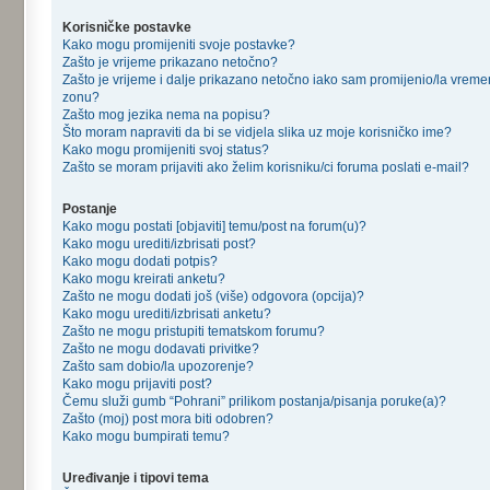
Korisničke postavke
Kako mogu promijeniti svoje postavke?
Zašto je vrijeme prikazano netočno?
Zašto je vrijeme i dalje prikazano netočno iako sam promijenio/la vrem
zonu?
Zašto mog jezika nema na popisu?
Što moram napraviti da bi se vidjela slika uz moje korisničko ime?
Kako mogu promijeniti svoj status?
Zašto se moram prijaviti ako želim korisniku/ci foruma poslati e-mail?
Postanje
Kako mogu postati [objaviti] temu/post na forum(u)?
Kako mogu urediti/izbrisati post?
Kako mogu dodati potpis?
Kako mogu kreirati anketu?
Zašto ne mogu dodati još (više) odgovora (opcija)?
Kako mogu urediti/izbrisati anketu?
Zašto ne mogu pristupiti tematskom forumu?
Zašto ne mogu dodavati privitke?
Zašto sam dobio/la upozorenje?
Kako mogu prijaviti post?
Čemu služi gumb “Pohrani” prilikom postanja/pisanja poruke(a)?
Zašto (moj) post mora biti odobren?
Kako mogu bumpirati temu?
Uređivanje i tipovi tema