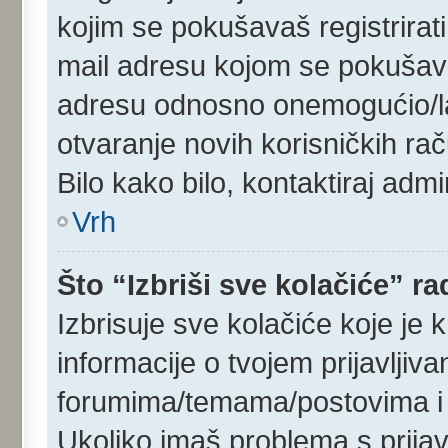
kojim se pokušavaš registrirati 
mail adresu kojom se pokušavaš r
adresu odnosno onemogućio/la R
otvaranje novih korisničkih ra
Bilo kako bilo, kontaktiraj adm
Vrh
Što “Izbriši sve kolačiće” ra
Izbrisuje sve kolačiće koje je 
informacije o tvojem prijavljiv
forumima/temama/postovima i 
Ukoliko imaš problema s prijav