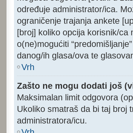
određuje administrator/ica. Mo
ograničenje trajanja ankete [u
[broj] koliko opcija korisnik/c
o(ne)mogućiti “predomišljanje”
danog/ih glasa/ova te glasovan
Vrh
Zašto ne mogu dodati još (v
Maksimalan limit odgovora (opc
Ukoliko smatraš da bi taj broj t
administratora/icu.
Vrh