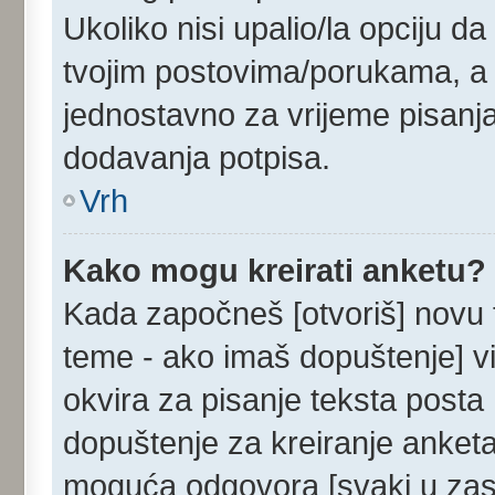
Ukoliko nisi upalio/la opciju d
tvojim postovima/porukama, a u
jednostavno za vrijeme pisanj
dodavanja potpisa.
Vrh
Kako mogu kreirati anketu?
Kada započneš [otvoriš] novu te
teme - ako imaš dopuštenje] v
okvira za pisanje teksta posta 
dopuštenje za kreiranje anketa
moguća odgovora [svaki u zase