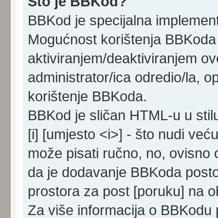
Što je BBKod?
BBKod je specijalna implemen
Mogućnost korištenja BBKoda d
aktiviranjem/deaktiviranjem ove
administrator/ica odredio/la, 
korištenje BBKoda.
BBKod je sličan HTML-u u stil
[i] [umjesto <i>] - što nudi već
može pisati ručno, no, ovisno o
da je dodavanje BBKoda posto
prostora za post [poruku] na 
Za više informacija o BBKodu