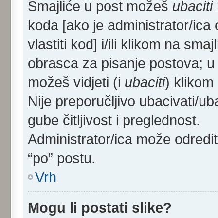
Smajliće u post možeš
ubaciti
koda [ako je administrator/ica 
vlastiti kod] i/ili klikom na sma
obrasca za pisanje postova; u
možeš vidjeti (i
ubaciti
) klikom
Nije preporučljivo ubacivati/ub
gube čitljivost i preglednost.
Administrator/ica može odredi
“po” postu.
Vrh
Mogu li postati slike?