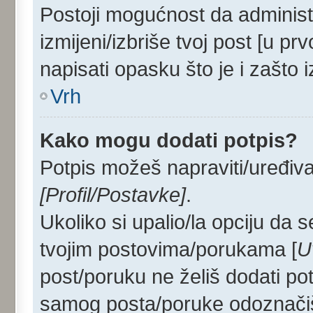
Postoji mogućnost da administ
izmijeni/izbriše tvoj post [u p
napisati opasku što je i zašto i
Vrh
Kako mogu dodati potpis?
Potpis možeš napraviti/uređiva
[Profil/Postavke]
.
Ukoliko si upalio/la opciju da
tvojim postovima/porukama [
U
post/poruku ne želiš dodati po
samog posta/poruke odoznačiš