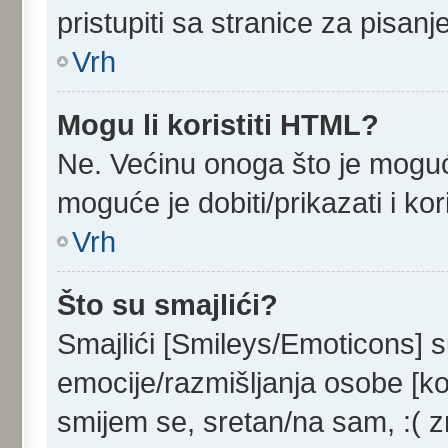
pristupiti sa stranice za pisan
Vrh
Mogu li koristiti HTML?
Ne. Većinu onoga što je moguć
moguće je dobiti/prikazati i k
Vrh
Što su smajlići?
Smajlići [Smileys/Emoticons] s
emocije/razmišljanja osobe [ko
smijem se, sretan/na sam, :( z