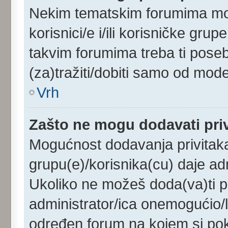
Nekim tematskim forumima mog
korisnici/e i/ili korisničke gru
takvim forumima treba ti pose
(za)tražiti/dobiti samo od mode
Vrh
Zašto ne mogu dodavati pri
Mogućnost dodavanja privitak
grupu(e)/korisnika(cu) daje ad
Ukoliko ne možeš doda(va)ti pr
administrator/ica onemogućio/l
određen forum na kojem si pok