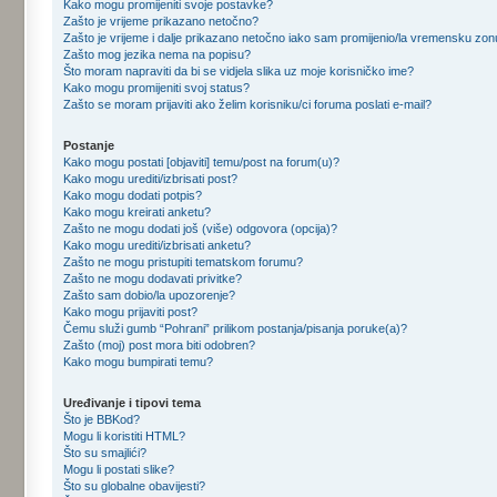
Kako mogu promijeniti svoje postavke?
Zašto je vrijeme prikazano netočno?
Zašto je vrijeme i dalje prikazano netočno iako sam promijenio/la vremensku zo
Zašto mog jezika nema na popisu?
Što moram napraviti da bi se vidjela slika uz moje korisničko ime?
Kako mogu promijeniti svoj status?
Zašto se moram prijaviti ako želim korisniku/ci foruma poslati e-mail?
Postanje
Kako mogu postati [objaviti] temu/post na forum(u)?
Kako mogu urediti/izbrisati post?
Kako mogu dodati potpis?
Kako mogu kreirati anketu?
Zašto ne mogu dodati još (više) odgovora (opcija)?
Kako mogu urediti/izbrisati anketu?
Zašto ne mogu pristupiti tematskom forumu?
Zašto ne mogu dodavati privitke?
Zašto sam dobio/la upozorenje?
Kako mogu prijaviti post?
Čemu služi gumb “Pohrani” prilikom postanja/pisanja poruke(a)?
Zašto (moj) post mora biti odobren?
Kako mogu bumpirati temu?
Uređivanje i tipovi tema
Što je BBKod?
Mogu li koristiti HTML?
Što su smajlići?
Mogu li postati slike?
Što su globalne obavijesti?