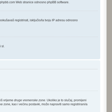
 uz phpbb.com Web stranice odnosno phpBB software.
okušavaš registrirati, isključio/la tvoju IP adresu odnosno
 sl.
diš vrijeme
druge vremenske zone
. Ukoliko je to slučaj, promijeni
 zone, kao i većinu postavki, može napraviti samo registrirani/a