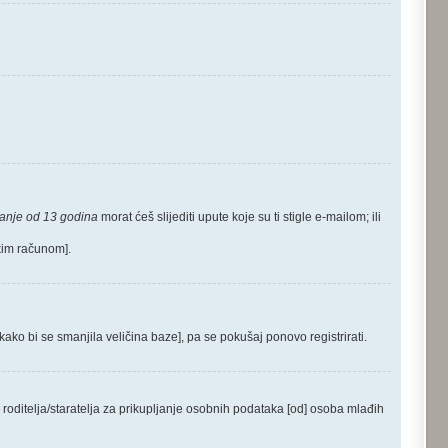
anje od 13 godina
morat ćeš slijediti upute koje su ti stigle e-mailom; ili
čkim računom].
 kako bi se smanjila veličina baze], pa se pokušaj ponovo registrirati.
roditelja/staratelja za prikupljanje osobnih podataka [od] osoba mlađih