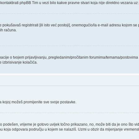
kontaktirati phpBB Tim u vezi bilo kakve pravne stvari koja nije direktno vezana
pokušavaš registrirati [ili isto već postoji], onemogućio/la e-mail adresu kojom se p
kih računa.
ormacije o tvojem prijavljivanju, pregledanim/pročitanim forumima/temama/postovima i
 izbrisivanje kolačića.
na kojoj možeš promijenite sve svoje postavke.
o podešen, vrijeme je gotovo uvijek točno prikazano, no, može biti da je ono što vi
u koja odgovara području u kojem se nalaziš. Uzmi u obzir da mijenjanje vremenske