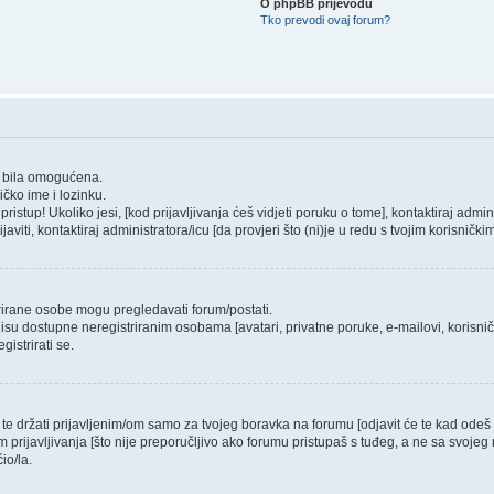
O phpBB prijevodu
Tko prevodi ovaj forum?
um bila omogućena.
ičko ime i lozinku.
stup! Ukoliko jesi, [kod prijavljivanja ćeš vidjeti poruku o tome], kontaktiraj admini
javiti, kontaktiraj administratora/icu [da provjeri što (ni)je u redu s tvojim korisničk
trirane osobe mogu pregledavati forum/postati.
isu dostupne neregistriranim osobama [avatari, privatne poruke, e-mailovi, korisničk
istrirati se.
 te držati prijavljenim/om samo za tvojeg boravka na forumu [odjavit će te kad ode
m prijavljivanja [što nije preporučljivo ako forumu pristupaš s tuđeg, a ne sa svojeg 
io/la.