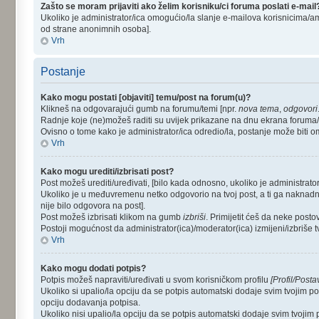
Zašto se moram prijaviti ako želim korisniku/ci foruma poslati e-mail
Ukoliko je administrator/ica omogućio/la slanje e-mailova korisnicima/a
od strane anonimnih osoba].
Vrh
Postanje
Kako mogu postati [objaviti] temu/post na forum(u)?
Klikneš na odgovarajući gumb na forumu/temi [npr.
nova tema
,
odgovori
Radnje koje (ne)možeš raditi su uvijek prikazane na dnu ekrana foruma
Ovisno o tome kako je administrator/ica odredio/la, postanje može biti 
Vrh
Kako mogu urediti/izbrisati post?
Post možeš urediti/uređivati, [bilo kada odnosno, ukoliko je administ
Ukoliko je u međuvremenu netko odgovorio na tvoj post, a ti ga naknadno u
nije bilo odgovora na post].
Post možeš izbrisati klikom na gumb
izbriši
. Primijetit ćeš da neke post
Postoji mogućnost da administrator(ica)/moderator(ica) izmijeni/izbriše tv
Vrh
Kako mogu dodati potpis?
Potpis možeš napraviti/uređivati u svom korisničkom profilu
[Profil/Posta
Ukoliko si upalio/la opciju da se potpis automatski dodaje svim tvojim 
opciju dodavanja potpisa.
Ukoliko nisi upalio/la opciju da se potpis automatski dodaje svim tvoji