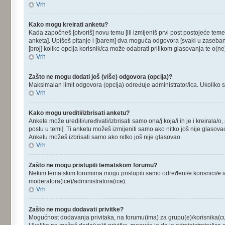
Vrh
Kako mogu kreirati anketu?
Kada započneš [otvoriš] novu temu [ili izmijeniš prvi post postojeće tem
anketa]. Upišeš pitanje i [barem] dva moguća odgovora [svaki u zaseban 
[broj] koliko opcija korisnik/ca može odabrati prilikom glasovanja te o(
Vrh
Zašto ne mogu dodati još (više) odgovora (opcija)?
Maksimalan limit odgovora (opcija) određuje administrator/ica. Ukoliko sma
Vrh
Kako mogu urediti/izbrisati anketu?
Ankete može urediti/uređivati/izbrisati samo ona/j koja/i ih je i kreirala/
postu u temi]. Ti anketu možeš izmijeniti samo ako nitko još nije glasova
Anketu možeš izbrisati samo ako nitko još nije glasovao.
Vrh
Zašto ne mogu pristupiti tematskom forumu?
Nekim tematskim forumima mogu pristupiti samo određeni/e korisnici/e i/i
moderatora(ice)/administratora(ice).
Vrh
Zašto ne mogu dodavati privitke?
Mogućnost dodavanja privitaka, na forumu(ima) za grupu(e)/korisnika(cu