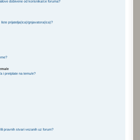
ailove dobivene od korisnika/ce foruma?
iste prijatelja(ica)/gnjavatora(ica)?
teme?
tema/e
a i pretplate na temu/e?
/ili pravnih stvari vezanih uz forum?