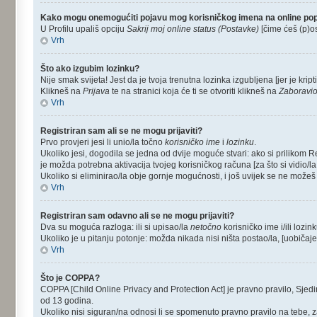
Kako mogu onemogućiti pojavu mog korisničkog imena na online po
U Profilu upališ opciju
Sakrij moj online status (Postavke)
[čime ćeš (p)ost
Vrh
Što ako izgubim lozinku?
Nije smak svijeta! Jest da je tvoja trenutna lozinka izgubljena [jer je krip
Klikneš na
Prijava
te na stranici koja će ti se otvoriti klikneš na
Zaboravio
Vrh
Registriran sam ali se ne mogu prijaviti?
Prvo provjeri jesi li unio/la točno
korisničko ime
i
lozinku
.
Ukoliko jesi, dogodila se jedna od dvije moguće stvari: ako si prilikom
je možda potrebna aktivacija tvojeg korisničkog računa [za što si vidio/la o
Ukoliko si eliminirao/la obje gornje mogućnosti, i još uvijek se ne možeš pr
Vrh
Registriran sam odavno ali se ne mogu prijaviti?
Dva su moguća razloga: ili si upisao/la
netočno
korisničko ime i/ili lozink
Ukoliko je u pitanju potonje: možda nikada nisi ništa postao/la, [uobičaje
Vrh
Što je COPPA?
COPPA [Child Online Privacy and Protection Act] je pravno pravilo, Sjed
od 13 godina.
Ukoliko nisi siguran/na odnosi li se spomenuto pravno pravilo na tebe, z