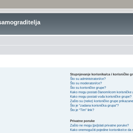
samograditelja
Stupnjevanje korisnika/ca i korisničke g
Što su administratori/ce?
Što su moderatori/ce?
Što su korisničke grupe?
Kako mogu postati članom/icom korisničke
Kako mogu postati vođa korisničke grupe?
Zašto su (neke) korisničke grupe prikazane
Što je “zadana korisnička grupa”?
Što je “Tim” link?
Privatne poruke
Zašto ne mogu [po]slati privatne poruke?
Kako onemogućiti pojedine korisnike/ce da 