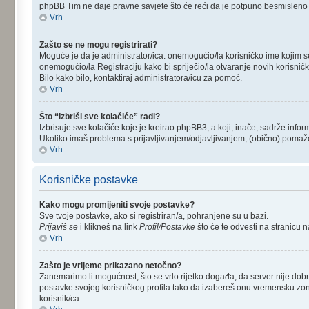
phpBB Tim ne daje pravne savjete što će reći da je potpuno besmisleno 
Vrh
Zašto se ne mogu registrirati?
Moguće je da je administrator/ica: onemogućio/la korisničko ime kojim se 
onemogućio/la Registraciju kako bi spriječio/la otvaranje novih korisnič
Bilo kako bilo, kontaktiraj administratora/icu za pomoć.
Vrh
Što “Izbriši sve kolačiće” radi?
Izbrisuje sve kolačiće koje je kreirao phpBB3, a koji, inače, sadrže inf
Ukoliko imaš problema s prijavljivanjem/odjavljivanjem, (obično) pomaže
Vrh
Korisničke postavke
Kako mogu promijeniti svoje postavke?
Sve tvoje postavke, ako si registriran/a, pohranjene su u bazi.
Prijaviš se
i klikneš na link
Profil/Postavke
što će te odvesti na stranicu 
Vrh
Zašto je vrijeme prikazano netočno?
Zanemarimo li mogućnost, što se vrlo rijetko događa, da server nije dobr
postavke svojeg korisničkog profila tako da izabereš onu vremensku zon
korisnik/ca.