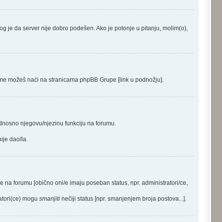
azlog je da server nije dobro podešen. Ako je potonje u pitanju, molim(o),
 o tome možeš naći na stranicama phpBB Grupe [link u podnožju].
odnosno njegovu/njezinu funkciju na forumu.
ije dao/la.
ije na forumu [obično oni/e imaju poseban status, npr. administratori/ce,
ratori(ce) mogu
smanjiti
nečiji status [npr. smanjenjem broja postova...].