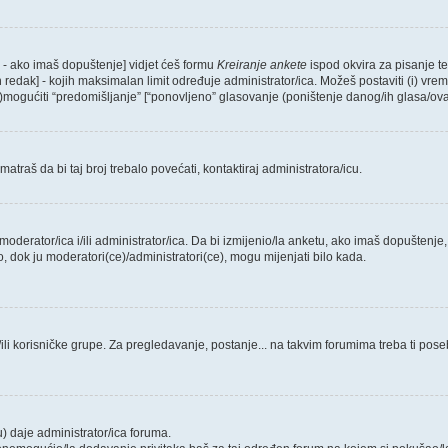
e - ako imaš dopuštenje] vidjet ćeš formu
Kreiranje ankete
ispod okvira za pisanje te
redak] - kojih maksimalan limit određuje administrator/ica. Možeš postaviti (i) vre
ne)mogućiti “predomišljanje” [“ponovljeno” glasovanje (poništenje danog/ih glasa/ova
traš da bi taj broj trebalo povećati, kontaktiraj administratora/icu.
o, moderator/ica i/ili administrator/ica. Da bi izmijenio/la anketu, ako imaš dopuštenje
o, dok ju moderatori(ce)/administratori(ce), mogu mijenjati bilo kada.
li korisničke grupe. Za pregledavanje, postanje... na takvim forumima treba ti pose
) daje administrator/ica foruma.