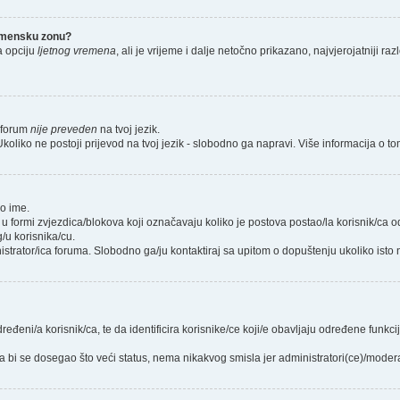
remensku zonu?
a opciju
ljetnog vremena
, ali je vrijeme i dalje netočno prikazano, najvjerojatniji r
i forum
nije preveden
na tvoj jezik.
iš. Ukoliko ne postoji prijevod na tvoj jezik - slobodno ga napravi. Više informacija
ko ime.
 u formi zvjezdica/blokova koji označavaju koliko je postova postao/la korisnik/ca 
/u korisnika/cu.
istrator/ica foruma. Slobodno ga/ju kontaktiraj sa upitom o dopuštenju ukoliko isto n
ređeni/a korisnik/ca, te da identificira korisnike/ce koji/e obavljaju određene funkc
 bi se dosegao što veći status, nema nikakvog smisla jer administratori(ce)/mode