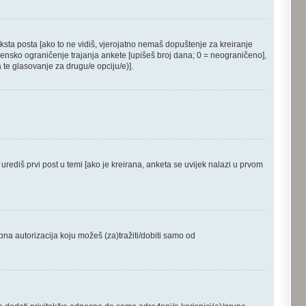
ksta posta [ako to ne vidiš, vjerojatno nemaš dopuštenje za kreiranje
mensko ograničenje trajanja ankete [upišeš broj dana; 0 = neograničeno],
 te glasovanje za drugu/e opciju/e)].
, urediš prvi post u temi [ako je kreirana, anketa se uvijek nalazi u prvom
bna autorizacija koju možeš (za)tražiti/dobiti samo od