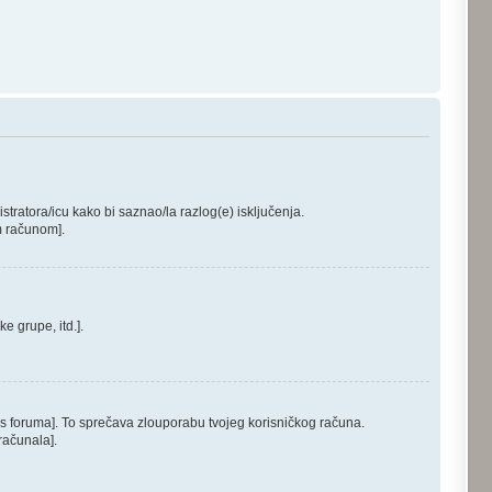
stratora/icu kako bi saznao/la razlog(e) isključenja.
im računom].
e grupe, itd.].
š s foruma]. To sprečava zlouporabu tvojeg korisničkog računa.
računala].