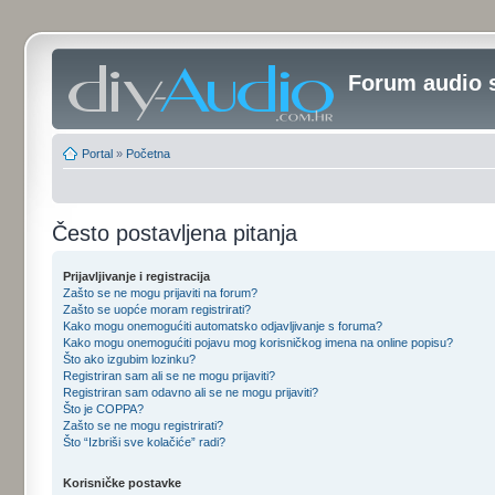
Forum audio 
Portal
»
Početna
Često postavljena pitanja
Prijavljivanje i registracija
Zašto se ne mogu prijaviti na forum?
Zašto se uopće moram registrirati?
Kako mogu onemogućiti automatsko odjavljivanje s foruma?
Kako mogu onemogućiti pojavu mog korisničkog imena na online popisu?
Što ako izgubim lozinku?
Registriran sam ali se ne mogu prijaviti?
Registriran sam odavno ali se ne mogu prijaviti?
Što je COPPA?
Zašto se ne mogu registrirati?
Što “Izbriši sve kolačiće” radi?
Korisničke postavke