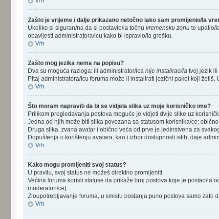
Vrh
Zašto je vrijeme i dalje prikazano netočno iako sam promijenio/la v
Ukoliko si siguran/na da si postavio/la točnu
vremensku zonu
te upalio/l
obavijesti administratora/icu kako bi ispravio/la grešku.
Vrh
Zašto mog jezika nema na popisu?
Dva su moguća razloga: ili administrator/ica
nije instalirao/la
tvoj jezik il
Pitaj administratora/icu foruma može li instalirati jezični paket koji žel
Vrh
Što moram napraviti da bi se vidjela slika uz moje korisničko ime?
Prilikom pregledavanja postova moguće je vidjeti dvije slike uz korisnič
Jedna od njih može biti slika povezana sa statusom korisnika/ce; obično
Druga slika, zvana avatar i obično veća od prve je jedinstvena za svakog
Dopuštenja o korištenju avatara, kao i izbor dostupnosti istih, daje admin
Vrh
Kako mogu promijeniti svoj status?
U pravilu, svoj status ne možeš direktno promijeniti.
Većina foruma koristi statuse da prikaže broj postova koje je postao/la od
moderatori/ce].
Zloupotrebljavanje foruma, u smislu postanja puno postova samo zato da
Vrh