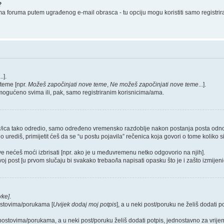
?
ma foruma putem ugrađenog e-mail obrasca - tu opciju mogu koristiti samo registrir
...].
/teme [npr.
Možeš započinjati nove teme
,
Ne možeš započinjati nove teme
...].
omogućeno svima ili, pak, samo registriranim korisnicima/ama.
rator/ica tako odredio, samo određeno vremensko razdoblje nakon postanja posta o
rediš, primijetit ćeš da se “u postu pojavila” rečenica koja govori o tome koliko si 
ove nećeš moći izbrisati [npr. ako je u međuvremenu netko odgovorio na njih].
oj post [u prvom slučaju bi svakako trebao/la napisati opasku što je i zašto izmijenio
vke]
.
postovima/porukama [
Uvijek dodaj moj potpis
], a u neki post/poruku ne želiš dodati
m postovima/porukama, a u neki post/poruku želiš dodati potpis, jednostavno za vri