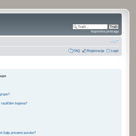
Napredna pretraga
FAQ
Registracija
Login
rupe
 grupe?
 različitim bojama?
mi šalju privatne poruke?