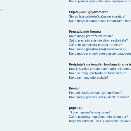
Kome prijaviti spam odnosno uvredljive e-m
nu?
Prijatelji/ce i gnjavatori/ce
Što su liste prijatelja(ica)/gnjavatora(ica)
Kako mogu dodati/izbrisati korisnika/cu na/s l
Pretraživanje foruma
Kako mogu pretraživati forum?
Zašto pretraživanje nije dalo rezultat(a)e?
Zašto mi se pojavila prazna stranica?
Kako mogu (pre)traži(va)ti korisnike/ce?
Kako mogu pronaći (sve) vlastite postove/
Pretplata/e na temu/e i bookmarkiranje 
Koja je razlika između bookmarkiranja teme/
Kako se mogu pretplatiti na forum/temu?
Kako se mogu odpretplatiti?
Privitci
Postanje kojih privitaka je dopušteno?
Kako mogu pronaći (sve) vlastite privitke?
phpBB3
Tko je napisao/la ovaj forum?
Zašto pojedina mogućnost nije dostupna?
Koga kontaktirati u vezi zlouporabe foruma i