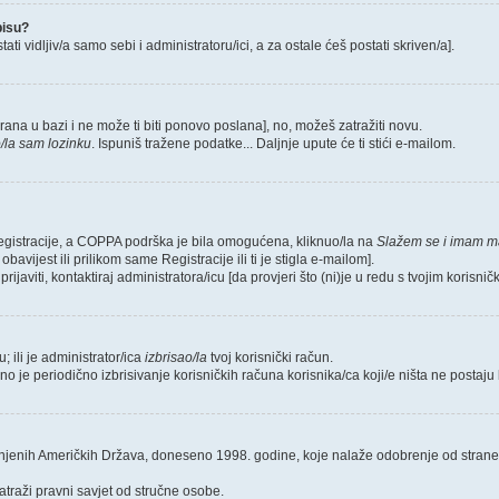
pisu?
ati vidljiv/a samo sebi i administratoru/ici, a za ostale ćeš postati skriven/a].
tirana u bazi i ne može ti biti ponovo poslana], no, možeš zatražiti novu.
/la sam lozinku
. Ispuniš tražene podatke... Daljnje upute će ti stići e-mailom.
 Registracije, a COPPA podrška je bila omogućena, kliknuo/la na
Slažem se i imam m
bavijest ili prilikom same Registracije ili ti je stigla e-mailom].
ijaviti, kontaktiraj administratora/icu [da provjeri što (ni)je u redu s tvojim korisni
u; ili je administrator/ica
izbrisao/la
tvoj korisnički račun.
no je periodično izbrisivanje korisničkih računa korisnika/ca koji/e ništa ne postaju
injenih Američkih Država, doneseno 1998. godine, koje nalaže odobrenje od strane 
atraži pravni savjet od stručne osobe.