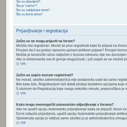
Što su obavijesti?
Što je “važno”?
Što su zaključane teme?
Što su ikone tema?
Prijavljivanje i registracija
Zašto se ne mogu prijaviti na forum?
Možda nisi registriran. Moraš se prvo registrirati kako bi prijava na for
Provjeri da li su podaci
ispravno upisani
prilikom prijave? Provjeri korisn
Možda je korisnički račun
isključen
s foruma odnosno nije mu dozvoljen pri
Ako si eliminirao/la sve tri gornje mogućnosti, i još uvijek se ne možeš pri
Vrh
Zašto se uopće moram registrirati?
Ne moraš, ukoliko administrator/ica nije postavio/la uvjet da samo regis
Bilo kako bilo, Registracijom ćeš dobiti pristup dodatnim opcijama koje n
S obzirom da Registracija traje svega nekoliko minuta, preporučljivo je reg
Vrh
Kako mogu onemogućiti automatsko odjavljivanje s foruma?
Ako ne upališ opciju
Automatsko prijavljivanje
kada se prijaviš, forum će
Da bi ostao/la prijavljen/a, upališ opciju
Automatsko prijavljivanje
priliko
Spomenuta opcija je vidljiva samo ukoliko ju je administrator/ica omoguć
Vrh