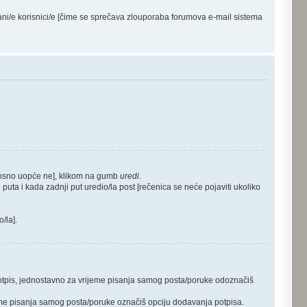
ani/e korisnici/e [čime se sprečava zlouporaba forumova e-mail sistema
dnosno uopće ne], klikom na gumb
uredi
.
puta i kada zadnji put uredio/la post [rečenica se neće pojaviti ukoliko
/la].
 potpis, jednostavno za vrijeme pisanja samog posta/poruke odoznačiš
jeme pisanja samog posta/poruke označiš opciju dodavanja potpisa.