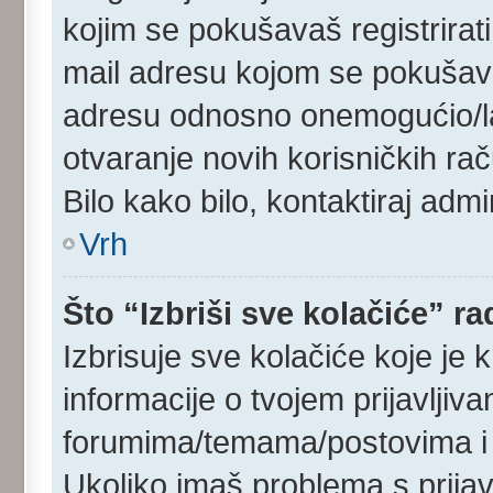
kojim se pokušavaš registrirati 
mail adresu kojom se pokušavaš r
adresu odnosno onemogućio/la R
otvaranje novih korisničkih ra
Bilo kako bilo, kontaktiraj adm
Vrh
Što “Izbriši sve kolačiće” ra
Izbrisuje sve kolačiće koje je 
informacije o tvojem prijavljiv
forumima/temama/postovima i 
Ukoliko imaš problema s prijav