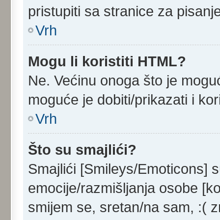
pristupiti sa stranice za pisan
Vrh
Mogu li koristiti HTML?
Ne. Većinu onoga što je moguć
moguće je dobiti/prikazati i k
Vrh
Što su smajlići?
Smajlići [Smileys/Emoticons] s
emocije/razmišljanja osobe [ko
smijem se, sretan/na sam, :( z