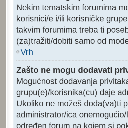
Nekim tematskim forumima mog
korisnici/e i/ili korisničke gru
takvim forumima treba ti pose
(za)tražiti/dobiti samo od mode
Vrh
Zašto ne mogu dodavati pri
Mogućnost dodavanja privitak
grupu(e)/korisnika(cu) daje ad
Ukoliko ne možeš doda(va)ti pr
administrator/ica onemogućio/l
određen forum na kojem si pok