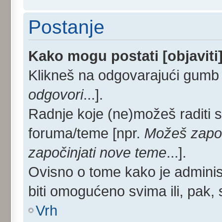
Postanje
Kako mogu postati [objaviti
Klikneš na odgovarajući gumb 
odgovori
...].
Radnje koje (ne)možeš raditi 
foruma/teme [npr.
Možeš započ
započinjati nove teme
...].
Ovisno o tome kako je administ
biti omogućeno svima ili, pak,
Vrh