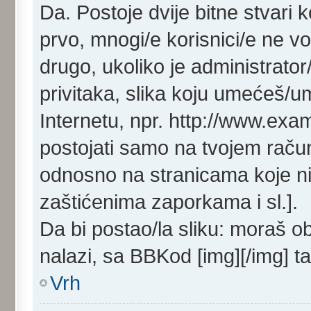
Da. Postoje dvije bitne stvari 
prvo, mnogi/e korisnici/e ne v
drugo, ukoliko je administrat
privitaka, slika koju umećeš/
Internetu, npr. http://www.exa
postojati samo na tvojem raču
odnosno na stranicama koje ni
zaštićenima zaporkama i sl.].
Da bi postao/la sliku: moraš o
nalazi, sa BBKod [img][/img] t
Vrh