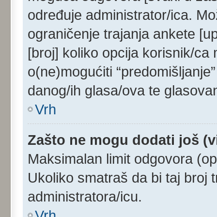
određuje administrator/ica. Mo
ograničenje trajanja ankete [u
[broj] koliko opcija korisnik/c
o(ne)mogućiti “predomišljanje”
danog/ih glasa/ova te glasovan
Vrh
Zašto ne mogu dodati još (v
Maksimalan limit odgovora (opc
Ukoliko smatraš da bi taj broj t
administratora/icu.
Vrh