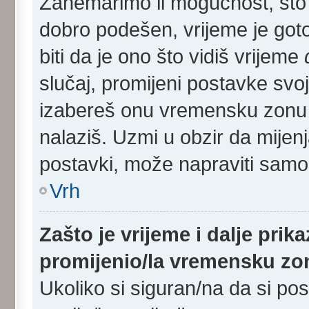
Zanemarimo li mogućnost, što s
dobro podešen, vrijeme je got
biti da je ono što vidiš vrijeme
slučaj, promijeni postavke svoj
izabereš onu vremensku zonu 
nalaziš. Uzmi u obzir da mijen
postavki, može napraviti samo r
Vrh
Zašto je vrijeme i dalje pri
promijenio/la vremensku z
Ukoliko si siguran/na da si po