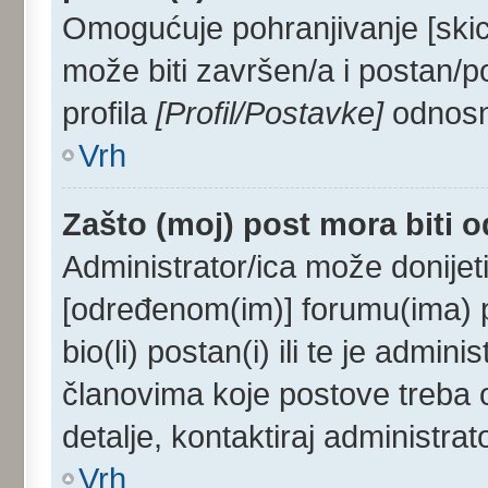
Omogućuje pohranjivanje [skic
može biti završen/a i postan/p
profila
[Profil/Postavke]
odnosno
Vrh
Zašto (moj) post mora biti 
Administrator/ica može donijet
[određenom(im)] forumu(ima) p
bio(li) postan(i) ili te je admini
članovima koje postove treba od
detalje, kontaktiraj administrat
Vrh