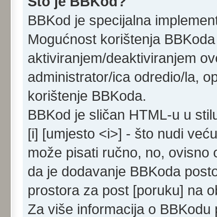
Što je BBKod?
BBKod je specijalna implemen
Mogućnost korištenja BBKoda d
aktiviranjem/deaktiviranjem ove
administrator/ica odredio/la, 
korištenje BBKoda.
BBKod je sličan HTML-u u stil
[i] [umjesto <i>] - što nudi već
može pisati ručno, no, ovisno o
da je dodavanje BBKoda posto
prostora za post [poruku] na 
Za više informacija o BBKodu