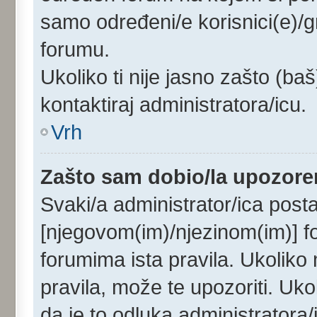
samo određeni/e korisnici(e)/
forumu.
Ukoliko ti nije jasno zašto (baš
kontaktiraj administratora/icu.
Vrh
Zašto sam dobio/la upozore
Svaki/a administrator/ica postav
[njegovom(im)/njezinom(im)] f
forumima ista pravila. Ukoliko m
pravila, može te upozoriti. Uk
da je to odluka administrator