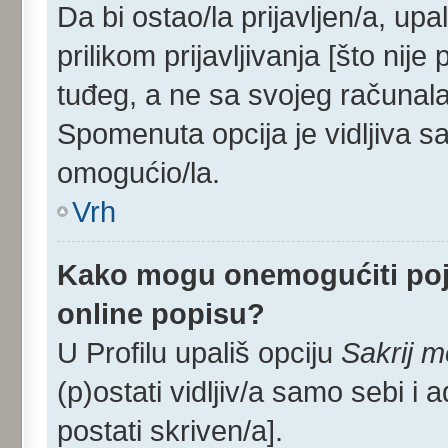
Da bi ostao/la prijavljen/a, upa
prilikom prijavljivanja [što nij
tuđeg, a ne sa svojeg računala
Spomenuta opcija je vidljiva sa
omogućio/la.
Vrh
Kako mogu onemogućiti poj
online popisu?
U Profilu upališ opciju
Sakrij m
(p)ostati vidljiv/a samo sebi i 
postati skriven/a].