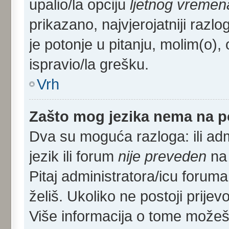
upalio/la opciju
ljetnog vremen
prikazano, najvjerojatniji razl
je potonje u pitanju, molim(o), 
ispravio/la grešku.
Vrh
Zašto mog jezika nema na 
Dva su moguća razloga: ili adm
jezik ili forum
nije preveden
na 
Pitaj administratora/icu foruma m
želiš. Ukoliko ne postoji prijev
Više informacija o tome može