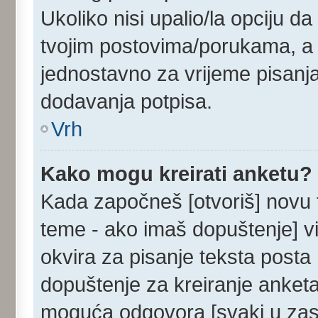
Ukoliko nisi upalio/la opciju d
tvojim postovima/porukama, a u
jednostavno za vrijeme pisanj
dodavanja potpisa.
Vrh
Kako mogu kreirati anketu?
Kada započneš [otvoriš] novu te
teme - ako imaš dopuštenje] v
okvira za pisanje teksta posta 
dopuštenje za kreiranje anketa
moguća odgovora [svaki u zase