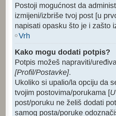
Postoji mogućnost da administ
izmijeni/izbriše tvoj post [u p
napisati opasku što je i zašto i
Vrh
Kako mogu dodati potpis?
Potpis možeš napraviti/uređiva
[Profil/Postavke]
.
Ukoliko si upalio/la opciju da
tvojim postovima/porukama [
U
post/poruku ne želiš dodati po
samog posta/poruke odoznačiš