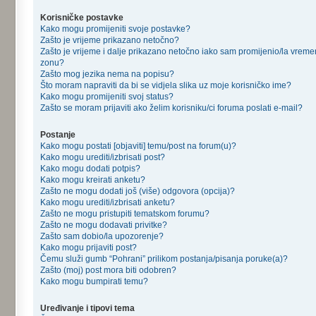
Korisničke postavke
Kako mogu promijeniti svoje postavke?
Zašto je vrijeme prikazano netočno?
Zašto je vrijeme i dalje prikazano netočno iako sam promijenio/la vrem
zonu?
Zašto mog jezika nema na popisu?
Što moram napraviti da bi se vidjela slika uz moje korisničko ime?
Kako mogu promijeniti svoj status?
Zašto se moram prijaviti ako želim korisniku/ci foruma poslati e-mail?
Postanje
Kako mogu postati [objaviti] temu/post na forum(u)?
Kako mogu urediti/izbrisati post?
Kako mogu dodati potpis?
Kako mogu kreirati anketu?
Zašto ne mogu dodati još (više) odgovora (opcija)?
Kako mogu urediti/izbrisati anketu?
Zašto ne mogu pristupiti tematskom forumu?
Zašto ne mogu dodavati privitke?
Zašto sam dobio/la upozorenje?
Kako mogu prijaviti post?
Čemu služi gumb “Pohrani” prilikom postanja/pisanja poruke(a)?
Zašto (moj) post mora biti odobren?
Kako mogu bumpirati temu?
Uređivanje i tipovi tema