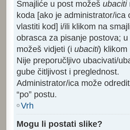
Smajliće u post možeš
ubaciti
koda [ako je administrator/ica 
vlastiti kod] i/ili klikom na sma
obrasca za pisanje postova; u
možeš vidjeti (i
ubaciti
) klikom
Nije preporučljivo ubacivati/ub
gube čitljivost i preglednost.
Administrator/ica može odredi
“po” postu.
Vrh
Mogu li postati slike?