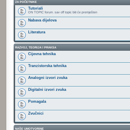
ZA POČETNIKE
Tutoriali
ON TOPIC forum. sav off topic biti će premješten
Nabava dijelova
Literatura
RAZVOJ, TEORIJA I PRAKSA
Cijevna tehnika
Tranzistorska tehnika
Analogni izvori zvuka
Digitalni izvori zvuka
Pomagala
Zvučnici
NAŠE UMOTVORINE