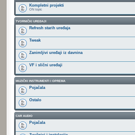
Kompletni projekti
ON topic
TVORNIČKI UREĐAJI
Refresh starih uređaja
Tweak
Zanimljivi uređaji iz davnina
VF i slični uređaji
MUZIČKI INSTRUMENTI I OPREMA
Pojačala
Ostalo
CAR AUDIO
Pojačala
Zvučnici i instalacije