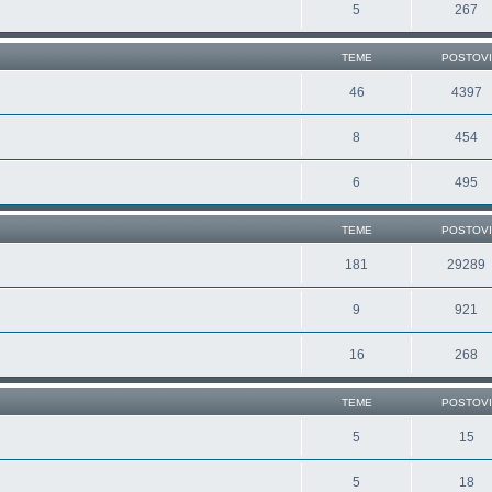
5
267
TEME
POSTOVI
46
4397
8
454
6
495
TEME
POSTOVI
181
29289
9
921
16
268
TEME
POSTOVI
5
15
5
18