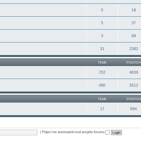
5
18
5
37
3
69
31
2382
TEME
POSTOVI
702
4839
490
3512
TEME
POSTOVI
17
894
|
Prijavi me automatski kod posjete forumu