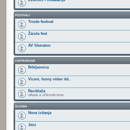
FESTIVALI
Triode festival
Žarula fest
AV Sheraton
COFFEHOUSE
Brbljaonica
Vicevi, funny video itd..
Reciklaža
offtopic iz očišćenih tema
GLAZBA
Nova izdanja
Jazz