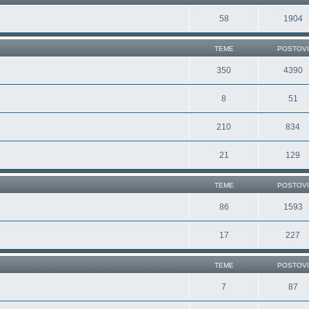
58
1904
TEME
POSTOVI
350
4390
8
51
210
834
21
129
TEME
POSTOVI
86
1593
17
227
TEME
POSTOVI
7
87