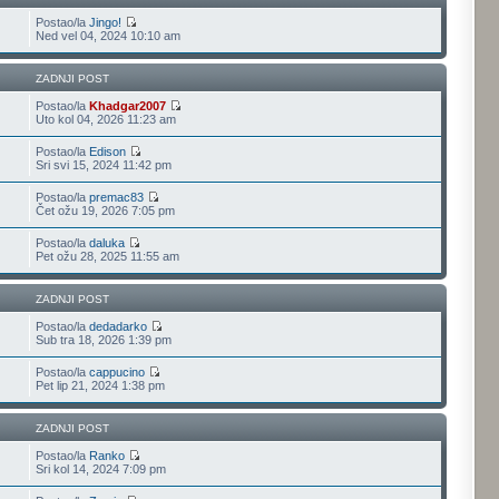
Postao/la
Jingo!
Ned vel 04, 2024 10:10 am
ZADNJI POST
Postao/la
Khadgar2007
Uto kol 04, 2026 11:23 am
Postao/la
Edison
Sri svi 15, 2024 11:42 pm
Postao/la
premac83
Čet ožu 19, 2026 7:05 pm
Postao/la
daluka
Pet ožu 28, 2025 11:55 am
ZADNJI POST
Postao/la
dedadarko
Sub tra 18, 2026 1:39 pm
Postao/la
cappucino
Pet lip 21, 2024 1:38 pm
ZADNJI POST
Postao/la
Ranko
Sri kol 14, 2024 7:09 pm