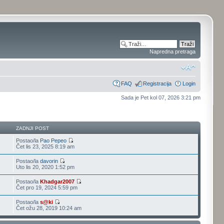
Napredna pretraga
FAQ
Registracija
Login
Sada je Pet kol 07, 2026 3:21 pm
ZADNJI POST
Postao/la
Pao Pepeo
Čet lis 23, 2025 8:19 am
Postao/la
davorin
Uto lis 20, 2020 1:52 pm
Postao/la
Khadgar2007
Čet pro 19, 2024 5:59 pm
Postao/la
s@ki
Čet ožu 28, 2019 10:24 am