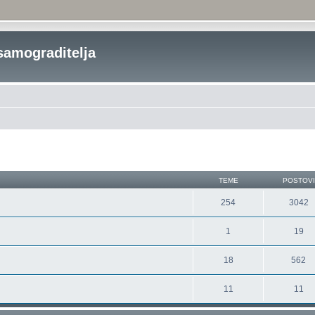
samograditelja
TEME
POSTOVI
254
3042
1
19
18
562
11
11