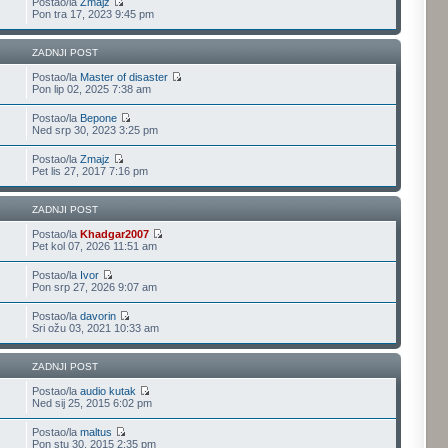
Postao/la
Zmajz
Pon tra 17, 2023 9:45 pm
ZADNJI POST
Postao/la
Master of disaster
Pon lip 02, 2025 7:38 am
Postao/la
Bepone
Ned srp 30, 2023 3:25 pm
Postao/la
Zmajz
Pet lis 27, 2017 7:16 pm
ZADNJI POST
Postao/la
Khadgar2007
Pet kol 07, 2026 11:51 am
Postao/la
Ivor
Pon srp 27, 2026 9:07 am
Postao/la
davorin
Sri ožu 03, 2021 10:33 am
ZADNJI POST
Postao/la
audio kutak
Ned sij 25, 2015 6:02 pm
Postao/la
maltus
Pon stu 30, 2015 2:35 pm