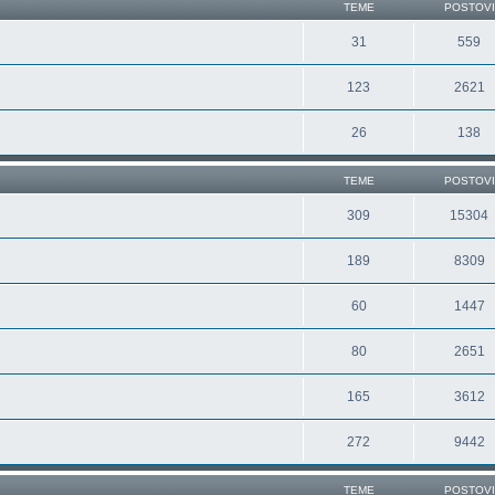
TEME
POSTOVI
31
559
123
2621
26
138
TEME
POSTOVI
309
15304
189
8309
60
1447
80
2651
165
3612
272
9442
TEME
POSTOVI