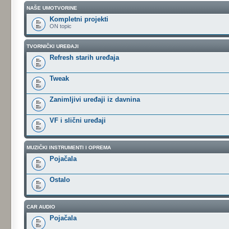
NAŠE UMOTVORINE
Kompletni projekti
ON topic
TVORNIČKI UREĐAJI
Refresh starih uređaja
Tweak
Zanimljivi uređaji iz davnina
VF i slični uređaji
MUZIČKI INSTRUMENTI I OPREMA
Pojačala
Ostalo
CAR AUDIO
Pojačala