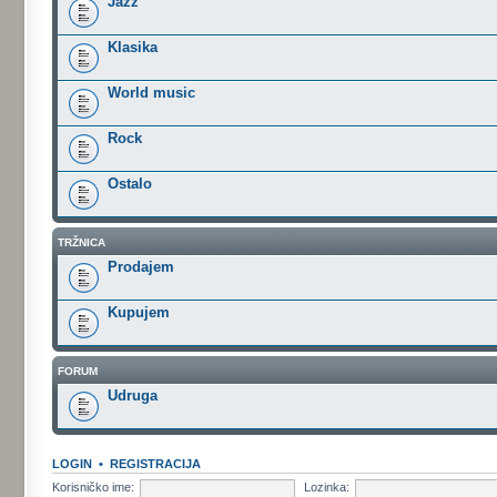
Jazz
Klasika
World music
Rock
Ostalo
TRŽNICA
Prodajem
Kupujem
FORUM
Udruga
LOGIN
•
REGISTRACIJA
Korisničko ime:
Lozinka: