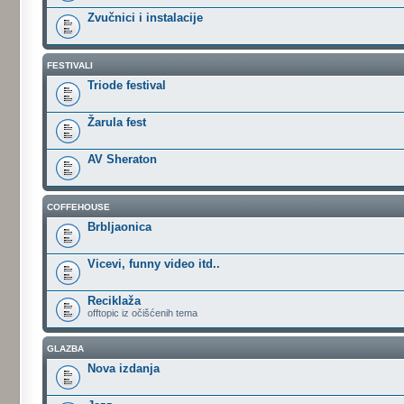
Zvučnici i instalacije
FESTIVALI
Triode festival
Žarula fest
AV Sheraton
COFFEHOUSE
Brbljaonica
Vicevi, funny video itd..
Reciklaža
offtopic iz očišćenih tema
GLAZBA
Nova izdanja