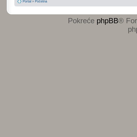
Portal
»
Početna
Pokreće
phpBB
® Fo
ph