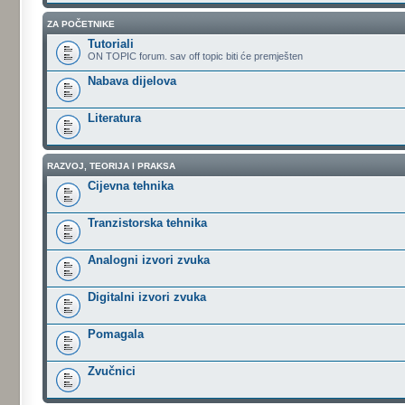
ZA POČETNIKE
Tutoriali
ON TOPIC forum. sav off topic biti će premješten
Nabava dijelova
Literatura
RAZVOJ, TEORIJA I PRAKSA
Cijevna tehnika
Tranzistorska tehnika
Analogni izvori zvuka
Digitalni izvori zvuka
Pomagala
Zvučnici