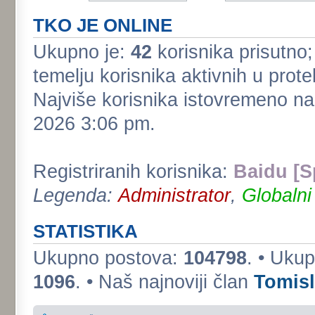
TKO JE ONLINE
Ukupno je:
42
korisnika prisutno; 
temelju korisnika aktivnih u prote
Najviše korisnika istovremeno na
2026 3:06 pm.
Registriranih korisnika:
Baidu [S
Legenda:
Administrator
,
Globalni
STATISTIKA
Ukupno postova:
104798
. • Uku
1096
. • Naš najnoviji član
Tomis