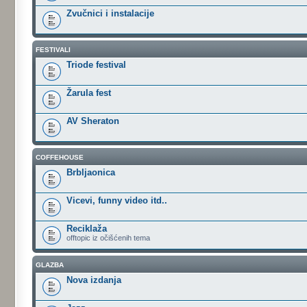
Zvučnici i instalacije
FESTIVALI
Triode festival
Žarula fest
AV Sheraton
COFFEHOUSE
Brbljaonica
Vicevi, funny video itd..
Reciklaža
offtopic iz očišćenih tema
GLAZBA
Nova izdanja