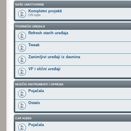
NAŠE UMOTVORINE
Kompletni projekti
ON topic
TVORNIČKI UREĐAJI
Refresh starih uređaja
Tweak
Zanimljivi uređaji iz davnina
VF i slični uređaji
MUZIČKI INSTRUMENTI I OPREMA
Pojačala
Ostalo
CAR AUDIO
Pojačala