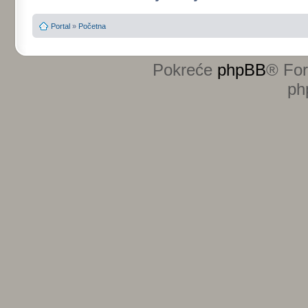
Portal
»
Početna
Pokreće
phpBB
® Fo
ph