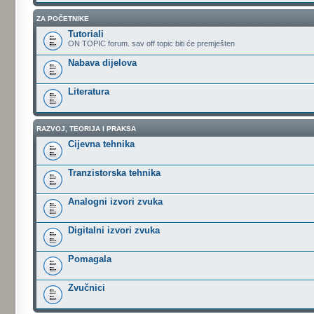
ZA POČETNIKE
Tutoriali
ON TOPIC forum. sav off topic biti će premješten
Nabava dijelova
Literatura
RAZVOJ, TEORIJA I PRAKSA
Cijevna tehnika
Tranzistorska tehnika
Analogni izvori zvuka
Digitalni izvori zvuka
Pomagala
Zvučnici