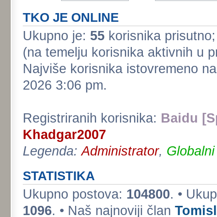
TKO JE ONLINE
Ukupno je:
55
korisnika prisutno; 
(na temelju korisnika aktivnih u p
Najviše korisnika istovremeno na
2026 3:06 pm.
Registriranih korisnika:
Baidu [S
Khadgar2007
Legenda:
Administrator
,
Globalni
STATISTIKA
Ukupno postova:
104800
. • Uku
1096
. • Naš najnoviji član
Tomis