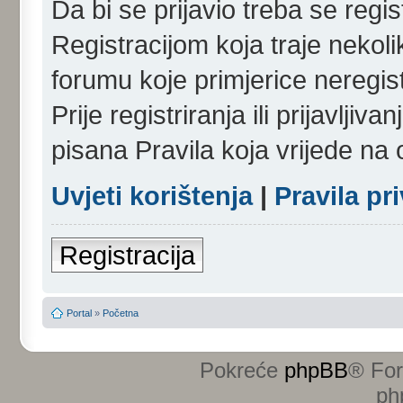
Da bi se prijavio treba se regist
Registracijom koja traje nekol
forumu koje primjerice neregi
Prije registriranja ili prijavlji
pisana Pravila koja vrijede na
Uvjeti korištenja
|
Pravila pr
Registracija
Portal
»
Početna
Pokreće
phpBB
® Fo
ph