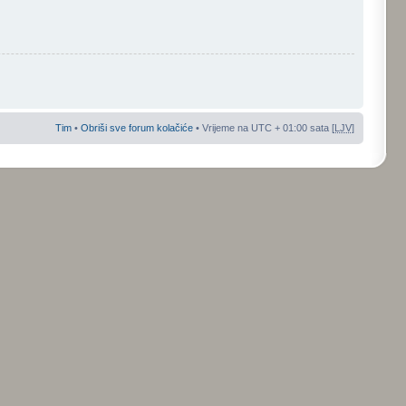
Tim
•
Obriši sve forum kolačiće
• Vrijeme na UTC + 01:00 sata [
LJV
]