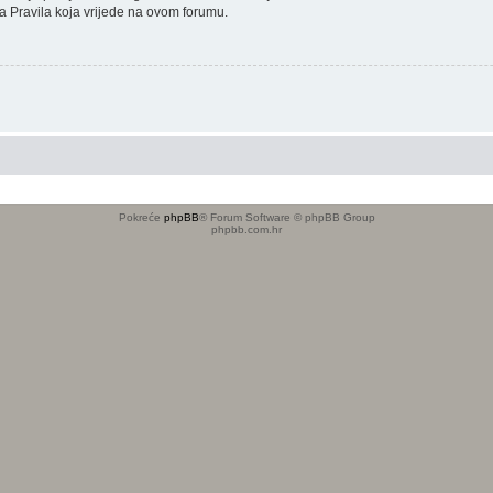
sana Pravila koja vrijede na ovom forumu.
Pokreće
phpBB
® Forum Software © phpBB Group
phpbb.com.hr