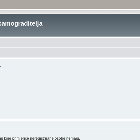
samograditelja
.
mu koje primjerice neregistrirane osobe nemaju.