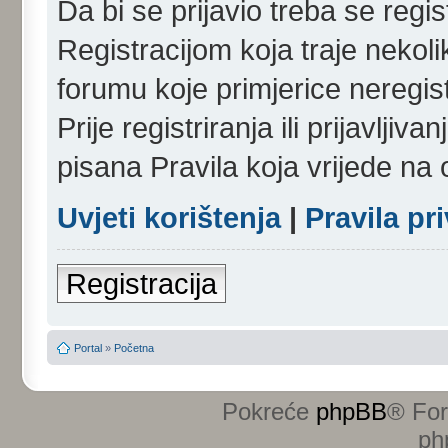
Da bi se prijavio treba se regist
Registracijom koja traje nekol
forumu koje primjerice neregi
Prije registriranja ili prijavlji
pisana Pravila koja vrijede na
Uvjeti korištenja
|
Pravila pr
Registracija
Portal
»
Početna
Pokreće
phpBB
® Fo
ph