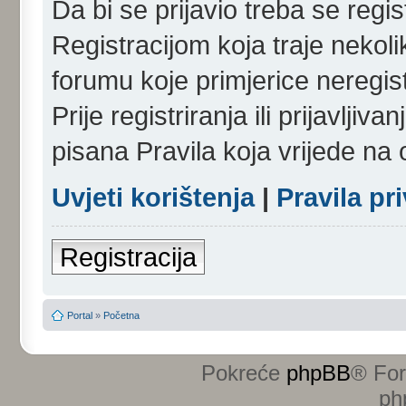
Da bi se prijavio treba se regist
Registracijom koja traje nekol
forumu koje primjerice neregi
Prije registriranja ili prijavlji
pisana Pravila koja vrijede na
Uvjeti korištenja
|
Pravila pr
Registracija
Portal
»
Početna
Pokreće
phpBB
® Fo
ph