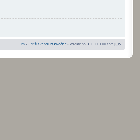
Tim
•
Obriši sve forum kolačiće
• Vrijeme na UTC + 01:00 sata [
LJV
]