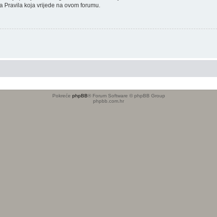
sana Pravila koja vrijede na ovom forumu.
Pokreće
phpBB
® Forum Software © phpBB Group
phpbb.com.hr