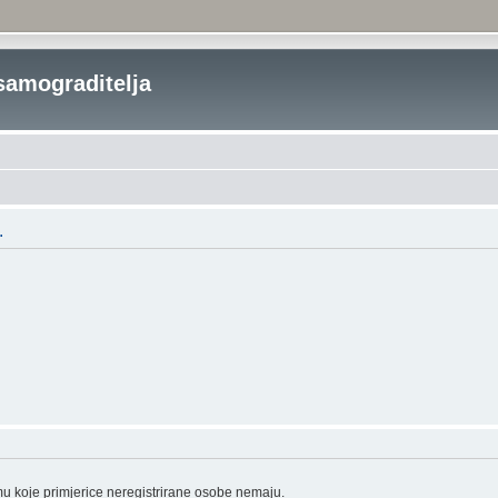
samograditelja
.
mu koje primjerice neregistrirane osobe nemaju.