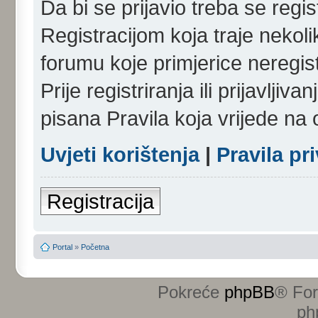
Da bi se prijavio treba se regist
Registracijom koja traje nekol
forumu koje primjerice neregi
Prije registriranja ili prijavlji
pisana Pravila koja vrijede na
Uvjeti korištenja
|
Pravila pr
Registracija
Portal
»
Početna
Pokreće
phpBB
® Fo
ph