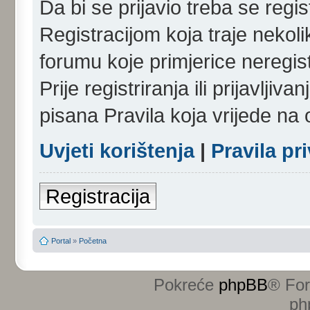
Da bi se prijavio treba se regist
Registracijom koja traje nekol
forumu koje primjerice neregi
Prije registriranja ili prijavlji
pisana Pravila koja vrijede na
Uvjeti korištenja
|
Pravila pr
Registracija
Portal
»
Početna
Pokreće
phpBB
® Fo
ph