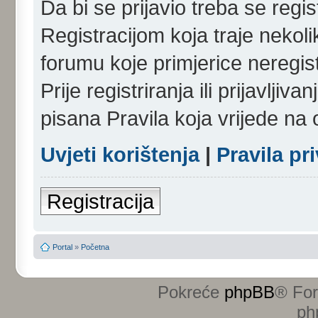
Da bi se prijavio treba se regist
Registracijom koja traje nekol
forumu koje primjerice neregi
Prije registriranja ili prijavlji
pisana Pravila koja vrijede na
Uvjeti korištenja
|
Pravila pr
Registracija
Portal
»
Početna
Pokreće
phpBB
® Fo
ph