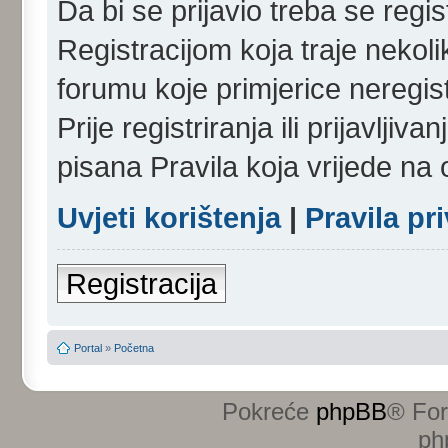
Da bi se prijavio treba se regist
Registracijom koja traje nekol
forumu koje primjerice neregi
Prije registriranja ili prijavlji
pisana Pravila koja vrijede na
Uvjeti korištenja
|
Pravila pr
Registracija
Portal
»
Početna
Pokreće
phpBB
® Fo
ph