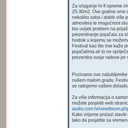
Za izlaganje hi-fi opreme i
25-30m2. Ove godine smo od
nekoliko soba i dobiti više 
atmosfera te mogućnost sluš
bio uvijek problem na prijaš
prezentiranje pojačala za sl
hodnik u kojemu se možemo
Festival kao što ime kaže 
pojačalima ali to ne spriječa
prezentira svoje radove jer
Pozivamo sve zaljubljenike 
našem malom gradu. Festival
se radujemo vašem dolasku
Za više informacija o samom
možete posjetiti web stran
audio.com.hr/viewforum.ph
Kako vrijeme prolazi staviti
tako da posjetite sa vremen