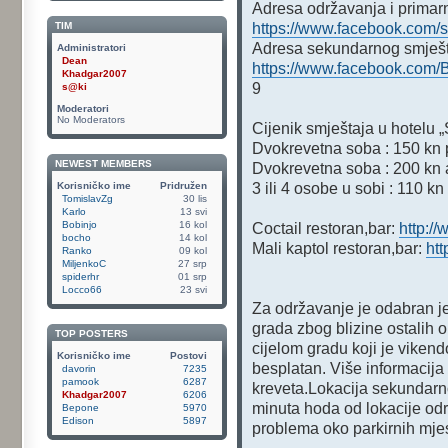
Adresa održavanja i primarn
TIM
https://www.facebook.com/
Adresa sekundarnog smješt
Administratori
Dean
https://www.facebook.com/B
Khadgar2007
9
s@ki
Moderatori
No Moderators
Cijenik smještaja u hotelu 
Dvokrevetna soba : 150 kn p
NEWEST MEMBERS
Dvokrevetna soba : 200 kn 
Korisničko ime
Pridružen
3 ili 4 osobe u sobi : 110 kn
TomislavZg
30 lis
Karlo
13 svi
Bobinjo
16 kol
Coctail restoran,bar:
http://
bocho
14 kol
Mali kaptol restoran,bar:
ht
Ranko
09 kol
MiljenkoC
27 srp
spiderhr
01 srp
Locco66
23 svi
Za održavanje je odabran je
grada zbog blizine ostalih 
TOP POSTERS
cijelom gradu koji je vike
Korisničko ime
Postovi
besplatan. Više informacija
davorin
7235
pamook
6287
kreveta.Lokacija sekundarn
Khadgar2007
6206
minuta hoda od lokacije od
Bepone
5970
Edison
5897
problema oko parkirnih mje