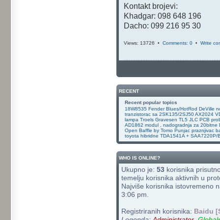
Kontakt brojevi:
Khadgar: 098 648 196
Dacho: 099 216 95 30
Views: 13726 •
Comments: 0
•
Write c
RECENT
Recent popular topics
18W8535
Fender Blues/HotRod DeVille
n
tranzistorac sa 2SK135/2SJ50 AX2024 
lampa
Troels Gravesen TL5
JLC PCB prob
AD1862 modul , nadogradnja za 20bitne
Open Baffle by Tomo
Punjac praznjivac ba
toyota hibridne
TDA1541A + SAA7220P/
WHO IS ONLINE?
Ukupno je:
53
korisnika prisutno;
temelju korisnika aktivnih u prot
Najviše korisnika istovremeno n
3:06 pm.
Registriranih korisnika:
Baidu [
Legenda:
Administrator
,
Global