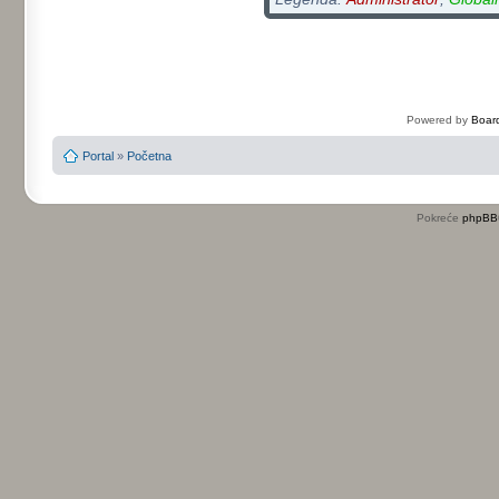
Powered by
Board
Portal
»
Početna
Pokreće
phpBB