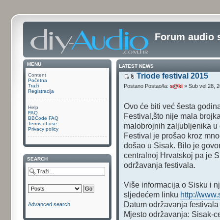
Forum audio 
MENU
LATEST NEWS
Triode festival 2015
Content
Početna
Traži
Postano Postao/la:
s@ki
» Sub vel 28, 
Registracija
Ovo će biti već šesta godi
Help
FAQ
Festival,što nije mala brojk
BBCode FAQ
Terms of use
malobrojnih zaljubljenika u 
Privacy policy
Festival je prošao kroz mno
došao u Sisak. Bilo je govor
centralnoj Hrvatskoj pa je 
SEARCH
održavanja festivala.
Više informacija o Sisku i n
sljedećem linku
http://www.
Datum održavanja festivala 
Advanced search
Mjesto održavanja: Sisak-c