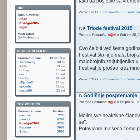
tako da posjetite sa vremena 
TIM
Views: 14041 •
Comments: 0
•
Write c
Administratori
Dean
Khadgar2007
s@ki
Triode festival 2015
Moderatori
Postano Postao/la:
s@ki
» Sub vel 28, 
No Moderators
Ovo će biti već šesta godi
NEWEST MEMBERS
Festival,što nije mala brojk
Korisničko ime
Pridružen
malobrojnih zaljubljenika u 
TomislavZg
30 lis
Karlo
13 svi
Festival je prošao kroz mnog
Bobinjo
16 kol
bocho
14 kol
Ranko
09 kol
Views: 13699 •
Comments: 0
•
Write c
MiljenkoC
27 srp
spiderhr
01 srp
Locco66
23 svi
Godišnje pospremanje
Postano Postao/la:
s@ki
» Sri pro 31, 2
TOP POSTERS
Korisničko ime
Postovi
Molim sve neaktivne članove
davorin
7235
pamook
6287
se".
Khadgar2007
6203
Bepone
5967
Polovicom mjeseca ćemo poč
Edison
5897