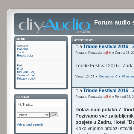
Forum audio 
MENU
LATEST NEWS
Triode Festival 2016 -
Content
Početna
Traži
Postano Postao/la:
s@ki
» Čet tra 28, 
Registracija
Triode Festival 2016 - Zada
Help
FAQ
BBCode FAQ
Terms of use
Views: 13454 •
Comments: 0
•
Write c
Privacy policy
Triode Festival 2016 -
Postano Postao/la:
s@ki
» Pon vel 22, 
SEARCH
Dolazi nam polako 7. triod
Pozivamo sve zaljubljenik
posjete u Zadru, Hotel "D
Advanced search
Kako vrijeme prolazi staviti