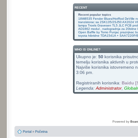
RECENT
Recent popular topics
18W8535
Fender Blues/HotRod DeVille
n
tranzistorac sa 2SK135/2SJ50 AX2024 
lampa
Troels Gravesen TL5
JLC PCB prob
AD1862 modul , nadogradnja za 20bitne
Open Baffle by Tomo
Punjac praznjivac ba
toyota hibridne
TDA1541A + SAA7220P/
WHO IS ONLINE?
Ukupno je:
50
korisnika prisutno;
temelju korisnika aktivnih u prot
Najviše korisnika istovremeno n
3:06 pm.
Registriranih korisnika:
Baidu [
Legenda:
Administrator
,
Global
Powered by
Board
Portal
»
Početna