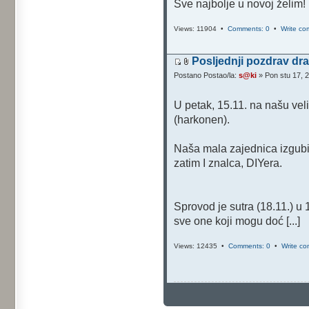
Sve najbolje u novoj želim!
Views: 11904 •
Comments: 0
•
Write c
Posljednji pozdrav dr
Postano Postao/la:
s@ki
» Pon stu 17, 
U petak, 15.11. na našu vel
(harkonen).
Naša mala zajednica izgubila
zatim I znalca, DIYera.
Sprovod je sutra (18.11.) u 
sve one koji mogu doć [...]
Views: 12435 •
Comments: 0
•
Write c