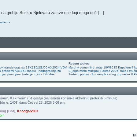
i na groblju Borik u Bjelovaru za sve one koji mogu doć [...]
omments
Recent topics
ovi tranzistorac sa 2SK135/2SJ50 AX2024 VDV
Murphy corner line array
18W8535
Kupujem 4 ko
 problemi
AD1862 modul , nadogradnja za
E_clips micro
Multipak Pakrac 2026
Yoke i zvučn
njac praznjivac baterije toyota hibridne
Trebam pomoc oko kompliciranog popravka H kl
iranih, 0 skrivenih i 51 gostiju (na temelju korisnika aktivnih u proteklih 5 minuta)
ilo je:
1407
, dana Čet svi 28, 2026 3:06 pm.
Bing [Bot]
,
Khadgar2007
ori
Idi