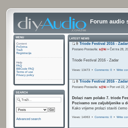
Forum audio 
MENU
LATEST NEWS
Triode Festival 2016 - Zada
Content
Početna
Postano Postao/la:
s@ki
» Čet tra 28, 
Traži
Registracija
Triode Festival 2016 - Zadar
Help
FAQ
BBCode FAQ
Views: 13473 •
Comments: 0
•
Write c
Terms of use
Privacy policy
Triode Festival 2016 - Zada
Postano Postao/la:
s@ki
» Pon vel 22, 
SEARCH
Dolazi nam polako 7. triode Fes
Pozivamo sve zaljubljenike u d
Kako vrijeme prolazi staviti ćemo 
Views: 14063 •
Comments: 0
•
Write c
Advanced search