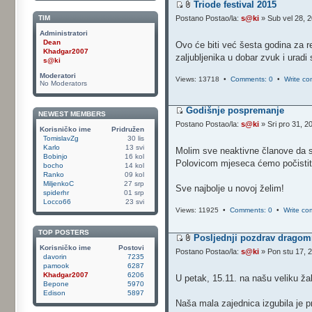
Triode festival 2015
TIM
Postano Postao/la:
s@ki
» Sub vel 28, 
Administratori
Dean
Ovo će biti već šesta godina za r
Khadgar2007
zaljubljenika u dobar zvuk i uradi
s@ki
Moderatori
Views: 13718 •
Comments: 0
•
Write c
No Moderators
Godišnje pospremanje
NEWEST MEMBERS
Postano Postao/la:
s@ki
» Sri pro 31, 2
Korisničko ime
Pridružen
TomislavZg
30 lis
Karlo
13 svi
Molim sve neaktivne članove da se
Bobinjo
16 kol
Polovicom mjeseca ćemo počistiti
bocho
14 kol
Ranko
09 kol
MiljenkoC
27 srp
Sve najbolje u novoj želim!
spiderhr
01 srp
Locco66
23 svi
Views: 11925 •
Comments: 0
•
Write c
TOP POSTERS
Posljednji pozdrav dragom
Korisničko ime
Postovi
Postano Postao/la:
s@ki
» Pon stu 17, 
davorin
7235
pamook
6287
Khadgar2007
6206
U petak, 15.11. na našu veliku ža
Bepone
5970
Edison
5897
Naša mala zajednica izgubila je pr