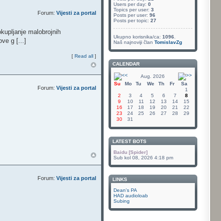
Users per day:
0
Topics per user:
3
Forum:
Vijesti za portal
Posts per user:
96
Posts per topic:
27
okupljanje malobrojnih
Ukupno korisnika/ca:
1096
.
ve g [...]
Naš najnoviji član
TomislavZg
[
Read all
]
CALENDAR
Aug. 2026
Su
Mo
Tu
We
Th
Fr
Sa
Forum:
Vijesti za portal
1
2
3
4
5
6
7
8
9
10
11
12
13
14
15
16
17
18
19
20
21
22
23
24
25
26
27
28
29
30
31
LATEST BOTS
Baidu [Spider]
Sub kol 08, 2026 4:18 pm
Forum:
Vijesti za portal
LINKS
Dean's PA
HAD audioloab
Subing