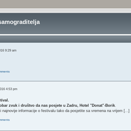
samograditelja
r
2016 9:29 am
omments
r
2016 4:53 pm
tival.
obar zvuk i društvo da nas posjete u Zadru, Hotel "Donat"-Borik
.
i najnovije informacije o festivalu tako da posjetite sa vremena na vrijem [...]
omments