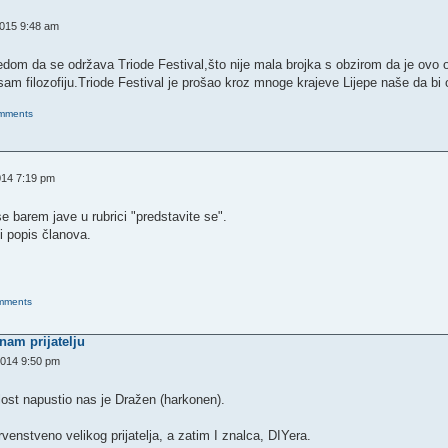
2015 9:48 am
edom da se održava Triode Festival,što nije mala brojka s obzirom da je ovo 
 sam filozofiju.Triode Festival je prošao kroz mnoge krajeve Lijepe naše da bi o
omments
014 7:19 pm
 barem jave u rubrici "predstavite se".
 popis članova.
omments
nam prijatelju
2014 9:50 pm
lost napustio nas je Dražen (harkonen).
venstveno velikog prijatelja, a zatim I znalca, DIYera.