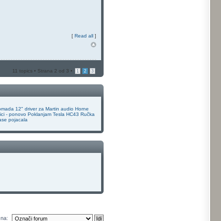
[
Read all
]
11 topics • Strana
2
od
3
•
1
2
3
mada 12" driver za Martin audio Horne
ici - ponovo
Poklanjam
Tesla HC43
Ručka
ase pojacala
 na: