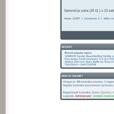
Sprovod je sutra (18.11.) u 13 sat
Views: 12457 •
Comments: 0
•
Write c
RECENT
Recent popular topics
18W8535
Fender Blues/HotRod DeVille
n
Prva lampa
Troels Gravesen TL5
JLC PCB
20bitne DAC-eve
Open Baffle by Tomo
Pu
TDA1541A + SAA7220P/B
WHO IS ONLINE?
Ukupno je:
54
korisnika prisutno; 3 registr
Najviše korisnika istovremeno na forumu b
Registriranih korisnika:
Baidu [Spider]
,
Legenda:
Administrator
,
Globalni moderat