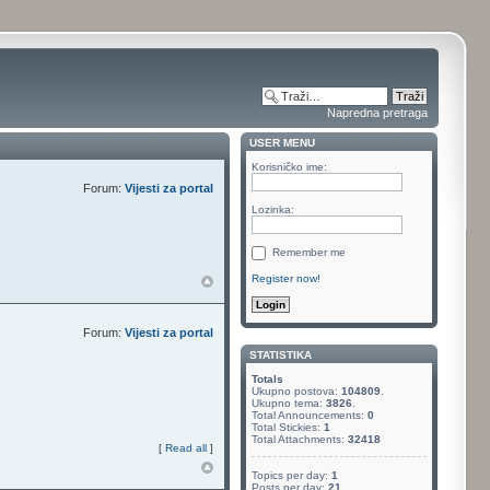
Napredna pretraga
USER MENU
Korisničko ime:
Forum:
Vijesti za portal
Lozinka:
Remember me
Register now!
Forum:
Vijesti za portal
STATISTIKA
Totals
Ukupno postova:
104809
.
Ukupno tema:
3826
.
Total Announcements:
0
Total Stickies:
1
Total Attachments:
32418
[
Read all
]
Topics per day:
1
Posts per day:
21