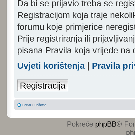
Da bi se prijavio treba se regist
Registracijom koja traje nekol
forumu koje primjerice neregi
Prije registriranja ili prijavlji
pisana Pravila koja vrijede na
Uvjeti korištenja
|
Pravila pr
Registracija
Portal
»
Početna
Pokreće
phpBB
® Fo
ph