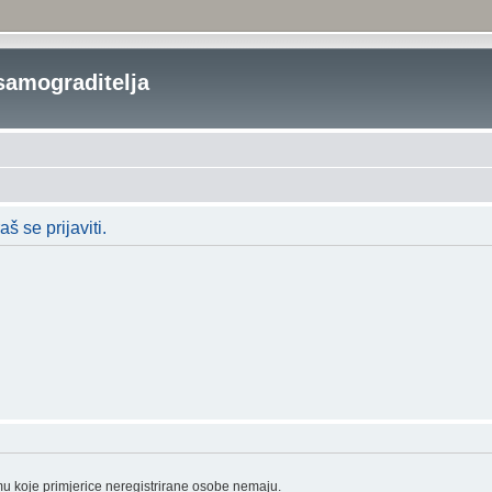
samograditelja
 se prijaviti.
mu koje primjerice neregistrirane osobe nemaju.