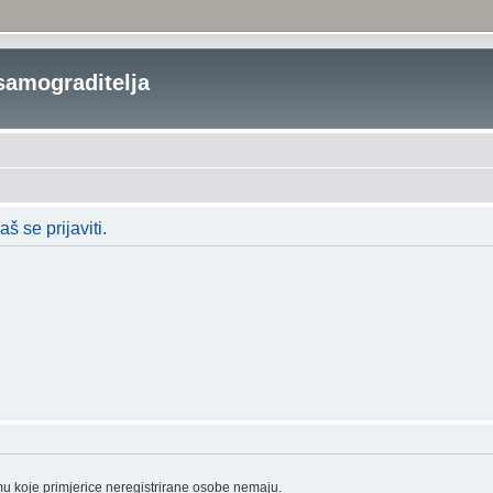
samograditelja
 se prijaviti.
mu koje primjerice neregistrirane osobe nemaju.