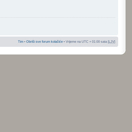
Tim
•
Obriši sve forum kolačiće
• Vrijeme na UTC + 01:00 sata [
LJV
]