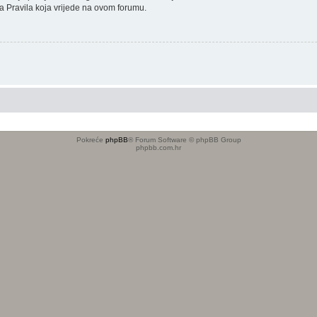
sana Pravila koja vrijede na ovom forumu.
Pokreće
phpBB
® Forum Software © phpBB Group
phpbb.com.hr