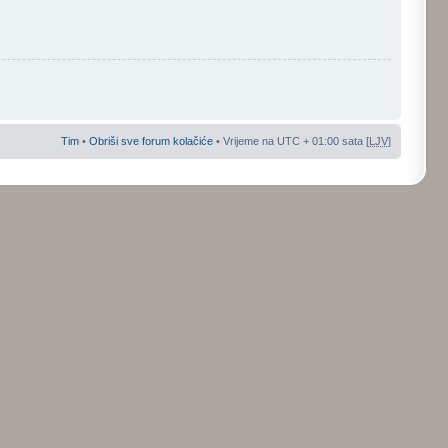
Tim
•
Obriši sve forum kolačiće
• Vrijeme na UTC + 01:00 sata [
LJV
]