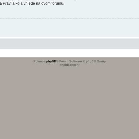
sana Pravila koja vrijede na ovom forumu.
Pokreće
phpBB
® Forum Software © phpBB Group
phpbb.com.hr