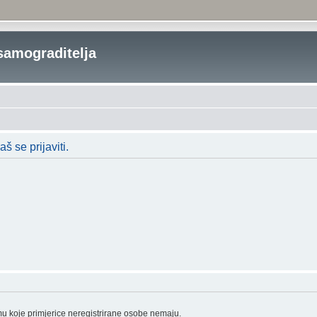
samograditelja
 se prijaviti.
mu koje primjerice neregistrirane osobe nemaju.