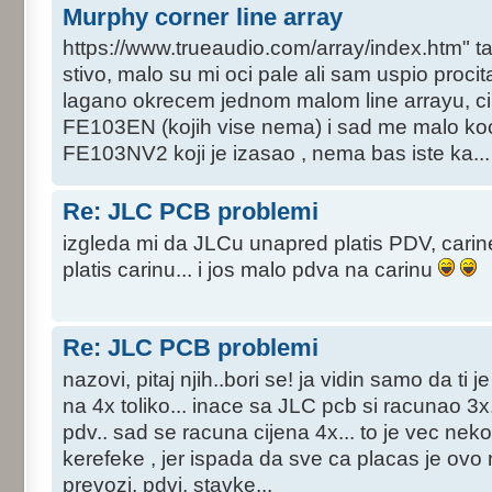
Murphy corner line array
https://www.trueaudio.com/array/index.htm" t
stivo, malo su mi oci pale ali sam uspio procitat
lagano okrecem jednom malom line arrayu, ci
FE103EN (kojih vise nema) i sad me malo koci
FE103NV2 koji je izasao , nema bas iste ka...
Re: JLC PCB problemi
izgleda mi da JLCu unapred platis PDV, carine n
platis carinu... i jos malo pdva na carinu
Re: JLC PCB problemi
nazovi, pitaj njih..bori se! ja vidin samo da ti 
na 4x toliko... inace sa JLC pcb si racunao 3x.
pdv.. sad se racuna cijena 4x... to je vec ne
kerefeke , jer ispada da sve ca placas je ovo 
prevozi, pdvi, stavke...