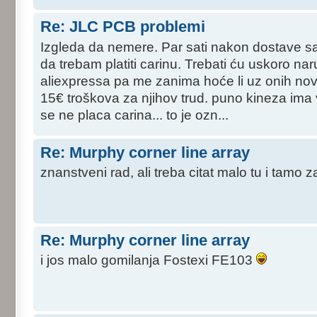
Re: JLC PCB problemi
Izgleda da nemere. Par sati nakon dostave s
da trebam platiti carinu. Trebati ću uskoro nar
aliexpressa pa me zanima hoće li uz onih nov
15€ troškova za njihov trud. puno kineza ima
se ne placa carina... to je ozn...
Re: Murphy corner line array
znanstveni rad, ali treba citat malo tu i tamo 
Re: Murphy corner line array
i jos malo gomilanja Fostexi FE103