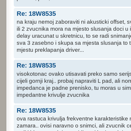
Re: 18W8535
na kraju nemoj zaboraviti ni akusticki offset, s
ili 2 zvucnika mora na mjesto slusanja doci 
delay uracunat u skretnicu, to se radi snima
sva 3 zasebno i skupa sa mjesta slusanja to t
mjestu preklapanja driver...
Re: 18W8535
visokotonac ovako utisavati preko samo serij
cijeli gornji kraj.. probaj napraviti L pad, ali no
impedanca je padne prenisko, tu moras u simul
impedantne krivulje zvucnika
Re: 18W8535
ova rastuca krivulja frekventne karakteristike
zamara.. ovisi naravno o snimci, ali zvucnik ce b