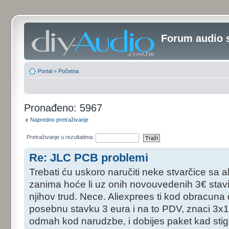
Forum audio 
Portal
»
Početna
Pronađeno: 5967
Napredno pretraživanje
Pretraživanje u rezultatima:
Re: JLC PCB problemi
Trebati ću uskoro naručiti neke stvarčice sa 
zanima hoće li uz onih novouvedenih 3€ stavi
njihov trud. Nece. Aliexprees ti kod obracun
posebnu stavku 3 eura i na to PDV, znaci 3x1,
odmah kod narudzbe, i dobijes paket kad stig