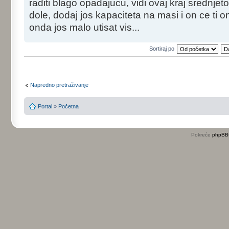
raditi blago opadajucu, vidi ovaj kraj srednj
dole, dodaj jos kapaciteta na masi i on ce ti o
onda jos malo utisat vis...
Sortiraj po
Napredno pretraživanje
Portal
»
Početna
Pokreće
phpBB