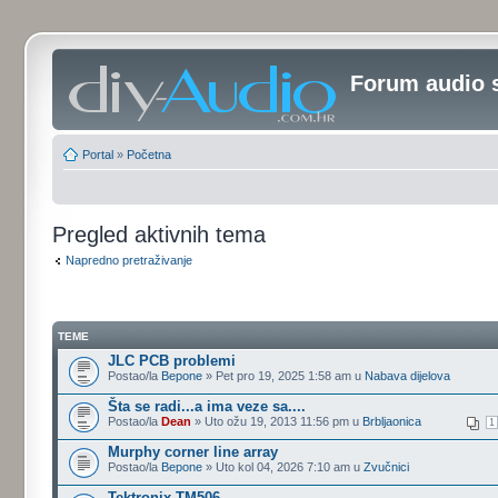
Forum audio 
Portal
»
Početna
Pregled aktivnih tema
Napredno pretraživanje
TEME
JLC PCB problemi
Postao/la
Bepone
» Pet pro 19, 2025 1:58 am u
Nabava dijelova
Šta se radi...a ima veze sa....
Postao/la
Dean
» Uto ožu 19, 2013 11:56 pm u
Brbljaonica
1
Murphy corner line array
Postao/la
Bepone
» Uto kol 04, 2026 7:10 am u
Zvučnici
Tektronix TM506