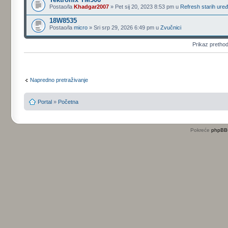
Postao/la
Khadgar2007
» Pet sij 20, 2023 8:53 pm u
Refresh starih uređ
18W8535
Postao/la
micro
» Sri srp 29, 2026 6:49 pm u
Zvučnici
Prikaz pretho
Napredno pretraživanje
Portal
»
Početna
Pokreće
phpBB