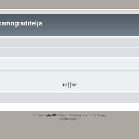
samograditelja
Pokreće
phpBB
® Forum Software © phpBB Group
phpbb.com.hr