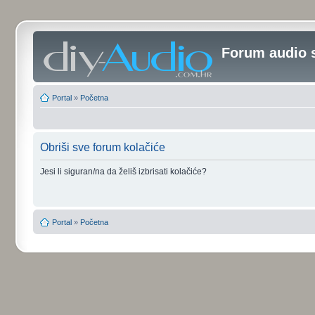
Forum audio 
Portal
»
Početna
Obriši sve forum kolačiće
Jesi li siguran/na da želiš izbrisati kolačiće?
Portal
»
Početna