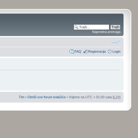
Napredna pretraga
FAQ
Registracija
Login
Tim
•
Obriši sve forum kolačiće
• Vrijeme na UTC + 01:00 sata [
LJV
]