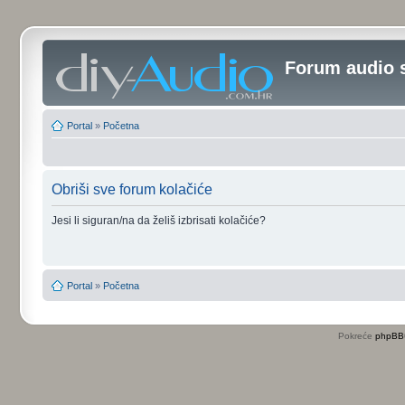
Forum audio 
Portal
»
Početna
Obriši sve forum kolačiće
Jesi li siguran/na da želiš izbrisati kolačiće?
Portal
»
Početna
Pokreće
phpBB