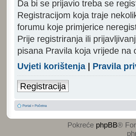
Da bi se prijavio treba se regist
Registracijom koja traje nekol
forumu koje primjerice neregi
Prije registriranja ili prijavlji
pisana Pravila koja vrijede na
Uvjeti korištenja
|
Pravila pr
Registracija
Portal
»
Početna
Pokreće
phpBB
® Fo
ph