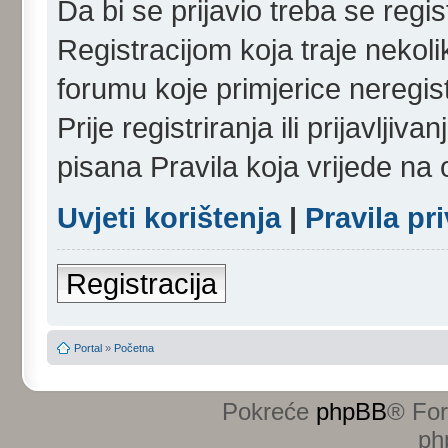
Da bi se prijavio treba se regist
Registracijom koja traje nekol
forumu koje primjerice neregi
Prije registriranja ili prijavlji
pisana Pravila koja vrijede na
Uvjeti korištenja
|
Pravila pr
Registracija
Portal
»
Početna
Pokreće
phpBB
® Fo
ph