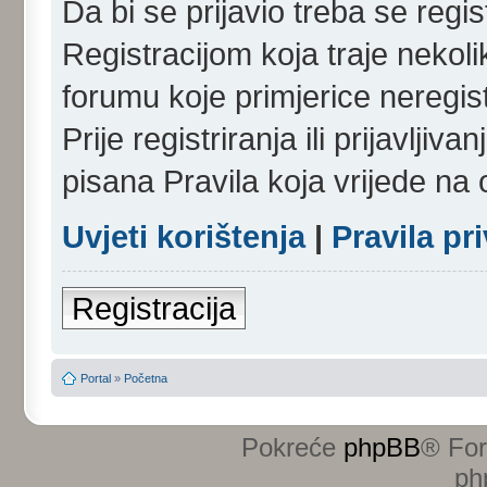
Da bi se prijavio treba se regist
Registracijom koja traje nekol
forumu koje primjerice neregi
Prije registriranja ili prijavlji
pisana Pravila koja vrijede na
Uvjeti korištenja
|
Pravila pr
Registracija
Portal
»
Početna
Pokreće
phpBB
® Fo
ph