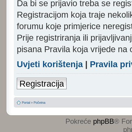
Da bi se prijavio treba se regist
Registracijom koja traje nekol
forumu koje primjerice neregi
Prije registriranja ili prijavlji
pisana Pravila koja vrijede na
Uvjeti korištenja
|
Pravila pr
Registracija
Portal
»
Početna
Pokreće
phpBB
® Fo
ph