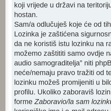
koji vrijede u državi na teritor
hostan.
Sam/a odlučuješ koje će od tih 
Lozinka je zaštićena sigurno
da ne koristiš istu lozinku na r
možemo zaštititi samo ovdje n
audio samograditelja” niti phpB
neće/nemaju pravo tražiti od te
lozinku možeš promijeniti u bi
profilu. Ukoliko zaboraviš loz
forme
Zaboravio/la sam lozink