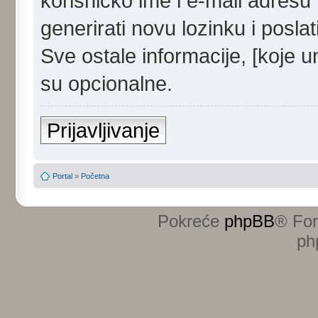
korisničko ime i e-mail adres
generirati novu lozinku i poslati 
Sve ostale informacije, [koje u
su opcionalne.
Prijavljivanje
Portal
»
Početna
Pokreće
phpBB
® Fo
ph