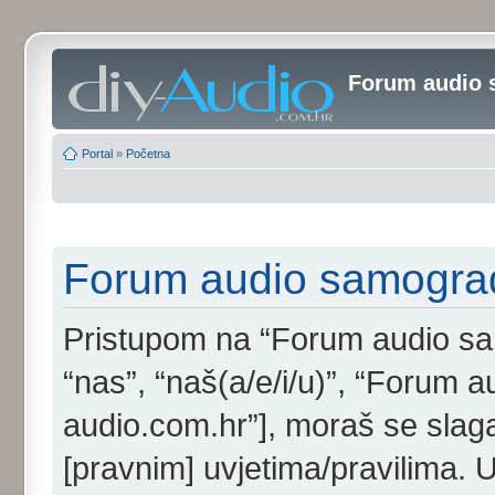
Forum audio 
Portal
»
Početna
Forum audio samogradi
Pristupom na “Forum audio samo
“nas”, “naš(a/e/i/u)”, “Forum au
audio.com.hr”], moraš se slaga
[pravnim] uvjetima/pravilima. 