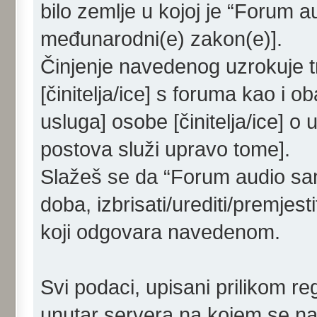
bilo zemlje u kojoj je “Forum a
međunarodni(e) zakon(e)].
Činjenje navedenog uzrokuje tr
[činitelja/ice] s foruma kao i o
usluga] osobe [činitelja/ice] o
postova služi upravo tome].
Slažeš se da “Forum audio samo
doba, izbrisati/urediti/premjes
koji odgovara navedenom.
Svi podaci, upisani prilikom re
unutar servera na kojem se nal