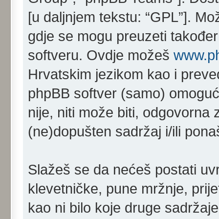
[u daljnjem tekstu: “GPL”]. Mo
gdje se mogu preuzeti također 
softveru. Ovdje možeš
www.p
Hrvatskim jezikom kao i prev
phpBB softver (samo) omoguć
nije, niti može biti, odgovorn
(ne)dopušten sadržaj i/ili pona
Slažeš se da nećeš postati uvr
klevetničke, pune mržnje, prij
kao ni bilo koje druge sadržaje 