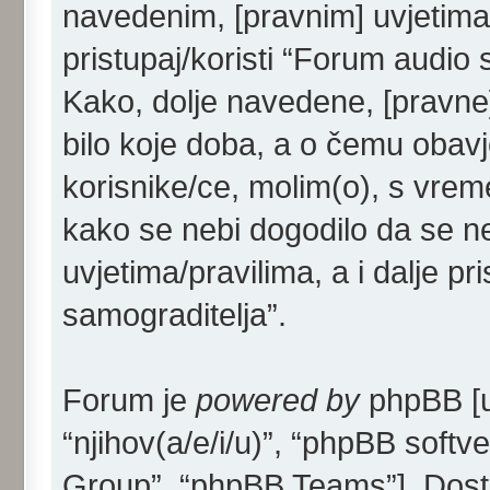
navedenim, [pravnim] uvjetima/
pristupaj/koristi “Forum audio 
Kako, dolje navedene, [pravne]
bilo koje doba, a o čemu obav
korisnike/ce, molim(o), s vrem
kako se nebi dogodilo da se ne
uvjetima/pravilima, a i dalje p
samograditelja”.
Forum je
powered by
phpBB [u 
“njihov(a/e/i/u)”, “phpBB sof
Group”, “phpBB Teams”]. Dost