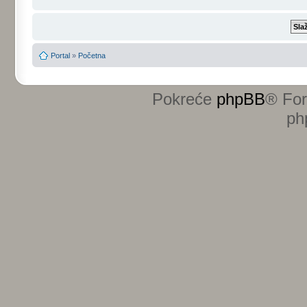
Portal
»
Početna
Pokreće
phpBB
® Fo
ph