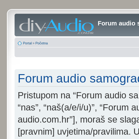
Forum audio 
Portal
»
Početna
Forum audio samogradi
Pristupom na “Forum audio samo
“nas”, “naš(a/e/i/u)”, “Forum au
audio.com.hr”], moraš se slaga
[pravnim] uvjetima/pravilima. 