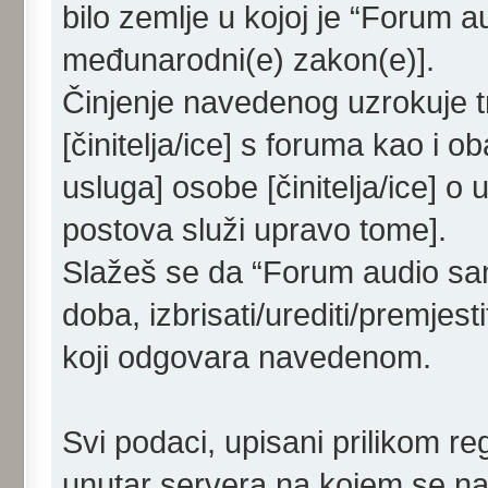
bilo zemlje u kojoj je “Forum a
međunarodni(e) zakon(e)].
Činjenje navedenog uzrokuje tr
[činitelja/ice] s foruma kao i o
usluga] osobe [činitelja/ice] o
postova služi upravo tome].
Slažeš se da “Forum audio samo
doba, izbrisati/urediti/premjes
koji odgovara navedenom.
Svi podaci, upisani prilikom re
unutar servera na kojem se nal