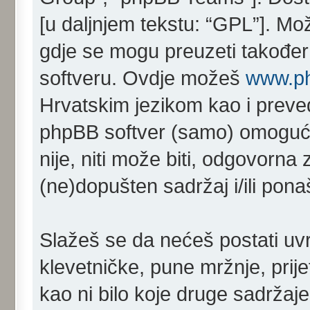
[u daljnjem tekstu: “GPL”]. Mo
gdje se mogu preuzeti također 
softveru. Ovdje možeš
www.p
Hrvatskim jezikom kao i prev
phpBB softver (samo) omoguć
nije, niti može biti, odgovorn
(ne)dopušten sadržaj i/ili pona
Slažeš se da nećeš postati uvr
klevetničke, pune mržnje, prij
kao ni bilo koje druge sadržaje 