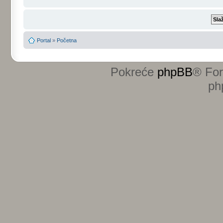
Portal
»
Početna
Pokreće
phpBB
® Fo
ph