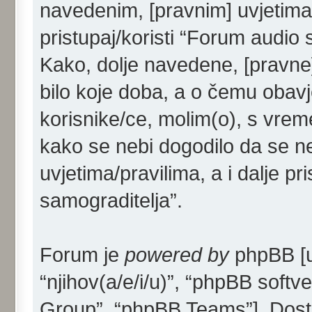
navedenim, [pravnim] uvjetima/
pristupaj/koristi “Forum audio 
Kako, dolje navedene, [pravne]
bilo koje doba, a o čemu obav
korisnike/ce, molim(o), s vrem
kako se nebi dogodilo da se ne
uvjetima/pravilima, a i dalje p
samograditelja”.
Forum je
powered by
phpBB [u 
“njihov(a/e/i/u)”, “phpBB sof
Group”, “phpBB Teams”]. Dost