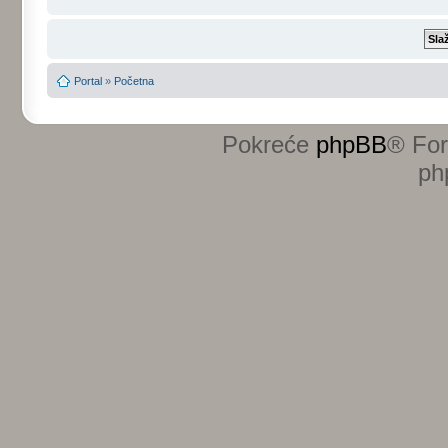
Portal
»
Početna
Pokreće
phpBB
® Fo
ph