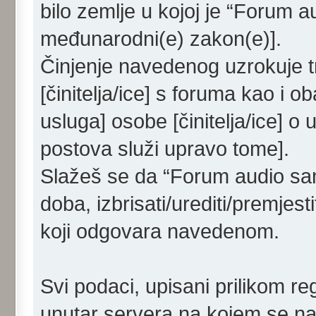
bilo zemlje u kojoj je “Forum a
međunarodni(e) zakon(e)].
Činjenje navedenog uzrokuje tr
[činitelja/ice] s foruma kao i o
usluga] osobe [činitelja/ice] o
postova služi upravo tome].
Slažeš se da “Forum audio samo
doba, izbrisati/urediti/premjes
koji odgovara navedenom.
Svi podaci, upisani prilikom re
unutar servera na kojem se nal