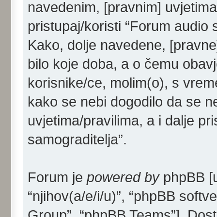
navedenim, [pravnim] uvjetima/
pristupaj/koristi “Forum audio 
Kako, dolje navedene, [pravne]
bilo koje doba, a o čemu obav
korisnike/ce, molim(o), s vrem
kako se nebi dogodilo da se ne
uvjetima/pravilima, a i dalje p
samograditelja”.
Forum je
powered by
phpBB [u 
“njihov(a/e/i/u)”, “phpBB sof
Group”, “phpBB Teams”]. Dost