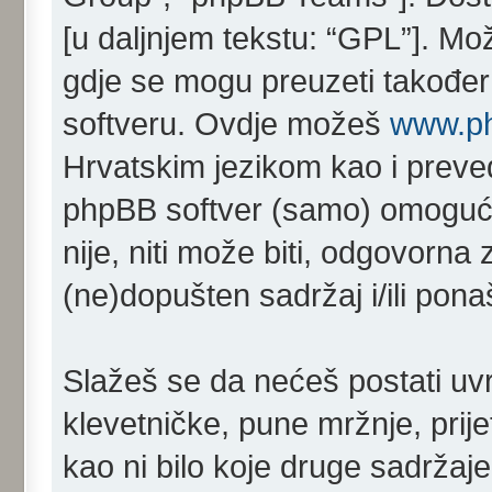
[u daljnjem tekstu: “GPL”]. Mo
gdje se mogu preuzeti također 
softveru. Ovdje možeš
www.p
Hrvatskim jezikom kao i prev
phpBB softver (samo) omoguć
nije, niti može biti, odgovorn
(ne)dopušten sadržaj i/ili pona
Slažeš se da nećeš postati uvr
klevetničke, pune mržnje, prij
kao ni bilo koje druge sadržaje 