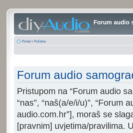
Forum audio 
Portal
»
Početna
Forum audio samogradi
Pristupom na “Forum audio samo
“nas”, “naš(a/e/i/u)”, “Forum au
audio.com.hr”], moraš se slaga
[pravnim] uvjetima/pravilima. 