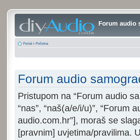
Forum audio 
Portal
»
Početna
Forum audio samogradi
Pristupom na “Forum audio samo
“nas”, “naš(a/e/i/u)”, “Forum au
audio.com.hr”], moraš se slaga
[pravnim] uvjetima/pravilima. 