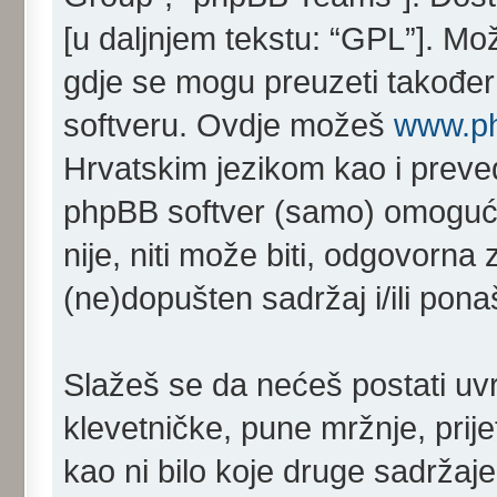
[u daljnjem tekstu: “GPL”]. Mo
gdje se mogu preuzeti također 
softveru. Ovdje možeš
www.p
Hrvatskim jezikom kao i prev
phpBB softver (samo) omoguć
nije, niti može biti, odgovorn
(ne)dopušten sadržaj i/ili pona
Slažeš se da nećeš postati uvr
klevetničke, pune mržnje, prij
kao ni bilo koje druge sadržaje 