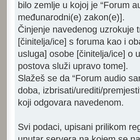
bilo zemlje u kojoj je “Forum a
međunarodni(e) zakon(e)].
Činjenje navedenog uzrokuje tr
[činitelja/ice] s foruma kao i o
usluga] osobe [činitelja/ice] o
postova služi upravo tome].
Slažeš se da “Forum audio samo
doba, izbrisati/urediti/premjes
koji odgovara navedenom.
Svi podaci, upisani prilikom re
unutar servera na kojem se nal