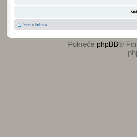
Portal
»
Početna
Pokreće
phpBB
® Fo
ph