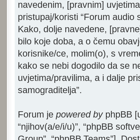
navedenim, [pravnim] uvjetima/
pristupaj/koristi “Forum audio 
Kako, dolje navedene, [pravne]
bilo koje doba, a o čemu obav
korisnike/ce, molim(o), s vrem
kako se nebi dogodilo da se ne
uvjetima/pravilima, a i dalje p
samograditelja”.
Forum je
powered by
phpBB [u 
“njihov(a/e/i/u)”, “phpBB sof
Group”, “phpBB Teams”]. Dost