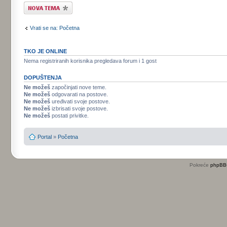
Započni novu temu
Vrati se na: Početna
TKO JE ONLINE
Nema registriranih korisnika pregledava forum i 1 gost
DOPUŠTENJA
Ne možeš
započinjati nove teme.
Ne možeš
odgovarati na postove.
Ne možeš
uređivati svoje postove.
Ne možeš
izbrisati svoje postove.
Ne možeš
postati privitke.
Portal
»
Početna
Pokreće
phpBB