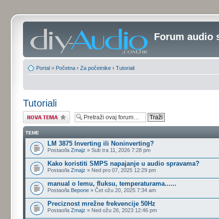
Forum audio 
Portal
»
Početna
‹
Za početnike
‹
Tutoriali
Tutoriali
Započni novu temu
TEME
LM 3875 Inverting ili Noninverting?
Postao/la
Zmajz
» Sub tra 11, 2026 7:28 pm
Kako koristiti SMPS napajanje u audio spravama?
Postao/la
Zmajz
» Ned pro 07, 2025 12:29 pm
manual o lemu, fluksu, temperaturama......
Postao/la
Bepone
» Čet ožu 20, 2025 7:34 am
Preciznost mrežne frekvencije 50Hz
Postao/la
Zmajz
» Ned ožu 26, 2023 12:46 pm