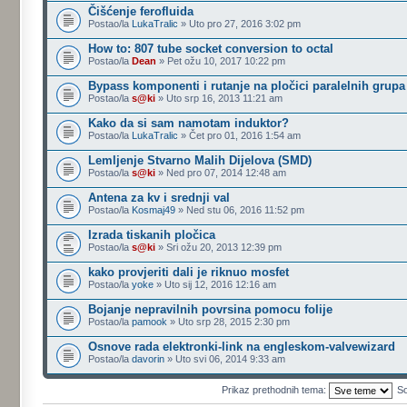
Čišćenje ferofluida
Postao/la
LukaTralic
» Uto pro 27, 2016 3:02 pm
How to: 807 tube socket conversion to octal
Postao/la
Dean
» Pet ožu 10, 2017 10:22 pm
Bypass komponenti i rutanje na pločici paralelnih grupa
Postao/la
s@ki
» Uto srp 16, 2013 11:21 am
Kako da si sam namotam induktor?
Postao/la
LukaTralic
» Čet pro 01, 2016 1:54 am
Lemljenje Stvarno Malih Dijelova (SMD)
Postao/la
s@ki
» Ned pro 07, 2014 12:48 am
Antena za kv i srednji val
Postao/la
Kosmaj49
» Ned stu 06, 2016 11:52 pm
Izrada tiskanih pločica
Postao/la
s@ki
» Sri ožu 20, 2013 12:39 pm
kako provjeriti dali je riknuo mosfet
Postao/la
yoke
» Uto sij 12, 2016 12:16 am
Bojanje nepravilnih povrsina pomocu folije
Postao/la
pamook
» Uto srp 28, 2015 2:30 pm
Osnove rada elektronki-link na engleskom-valvewizard
Postao/la
davorin
» Uto svi 06, 2014 9:33 am
Prikaz prethodnih tema:
So