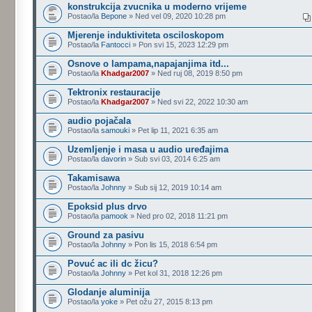
konstrukcija zvucnika u moderno vrijeme
Postao/la
Bepone
» Ned vel 09, 2020 10:28 pm
Mjerenje induktiviteta osciloskopom
Postao/la
Fantocci
» Pon svi 15, 2023 12:29 pm
Osnove o lampama,napajanjima itd...
Postao/la
Khadgar2007
» Ned ruj 08, 2019 8:50 pm
Tektronix restauracije
Postao/la
Khadgar2007
» Ned svi 22, 2022 10:30 am
audio pojačala
Postao/la
samouki
» Pet lip 11, 2021 6:35 am
Uzemljenje i masa u audio uređajima
Postao/la
davorin
» Sub svi 03, 2014 6:25 am
Takamisawa
Postao/la
Johnny
» Sub sij 12, 2019 10:14 am
Epoksid plus drvo
Postao/la
pamook
» Ned pro 02, 2018 11:21 pm
Ground za pasivu
Postao/la
Johnny
» Pon lis 15, 2018 6:54 pm
Povuć ac ili dc žicu?
Postao/la
Johnny
» Pet kol 31, 2018 12:26 pm
Glodanje aluminija
Postao/la
yoke
» Pet ožu 27, 2015 8:13 pm